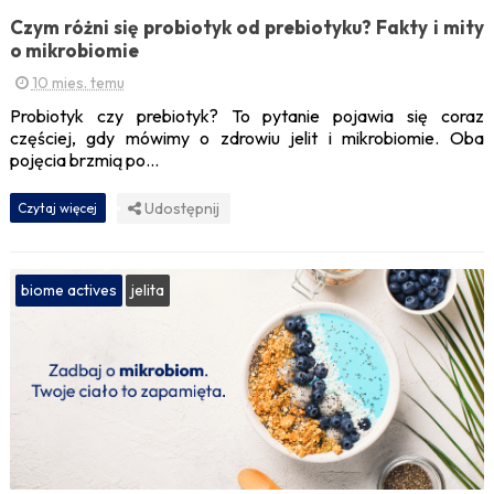
Czym różni się probiotyk od prebiotyku? Fakty i mity
o mikrobiomie
10 mies. temu
Probiotyk czy prebiotyk? To pytanie pojawia się coraz
częściej, gdy mówimy o zdrowiu jelit i mikrobiomie. Oba
pojęcia brzmią po...
Udostępnij
Czytaj więcej
biome actives
jelita