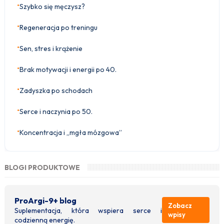
•
Szybko się męczysz?
•
Regeneracja po treningu
•
Sen, stres i krążenie
•
Brak motywacji i energii po 40.
•
Zadyszka po schodach
•
Serce i naczynia po 50.
•
Koncentracja i „mgła mózgowa”
BLOGI PRODUKTOWE
ProArgi-9+ blog
Zobacz
Suplementacja, która wspiera serce i
wpisy
codzienną energię.