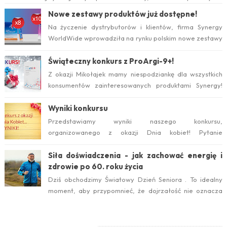
już w tym roku. Serwis internetow...
Nowe zestawy produktów już dostępne!
Na życzenie dystrybutorów i klientów, firma Synergy
WorldWide wprowadziła na rynku polskim nowe zestawy
suplementów ProArgi-9+ i Mistify....
Świąteczny konkurs z ProArgi-9+!
Z okazji Mikołajek mamy niespodziankę dla wszystkich
konsumentów zainteresowanych produktami Synergy!
Serdecznie zapraszamy do wzięcia ud...
Wyniki konkursu
Przedstawiamy wyniki naszego konkursu,
organizowanego z okazji Dnia kobiet! Pytanie
konkursowe brzmiało: Który suplement diety jest ideal...
Siła doświadczenia - jak zachować energię i
zdrowie po 60. roku życia
Dziś obchodzimy Światowy Dzień Seniora . To idealny
moment, aby przypomnieć, że dojrzałość nie oznacza
zwolnienia temp...