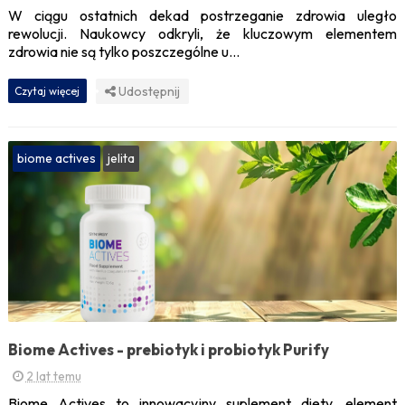
W ciągu ostatnich dekad postrzeganie zdrowia uległo
rewolucji. Naukowcy odkryli, że kluczowym elementem
zdrowia nie są tylko poszczególne u...
Udostępnij
Czytaj więcej
biome actives
jelita
Biome Actives - prebiotyk i probiotyk Purify
2 lat temu
Biome Actives to innowacyjny suplement diety, element