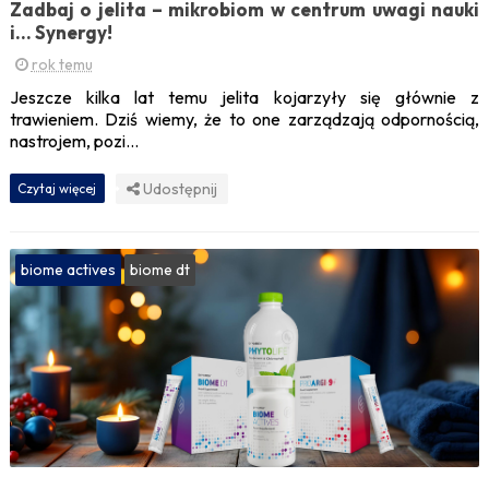
Zadbaj o jelita – mikrobiom w centrum uwagi nauki
i... Synergy!
rok temu
Jeszcze kilka lat temu jelita kojarzyły się głównie z
trawieniem. Dziś wiemy, że to one zarządzają odpornością,
nastrojem, pozi...
Udostępnij
Czytaj więcej
biome actives
biome dt