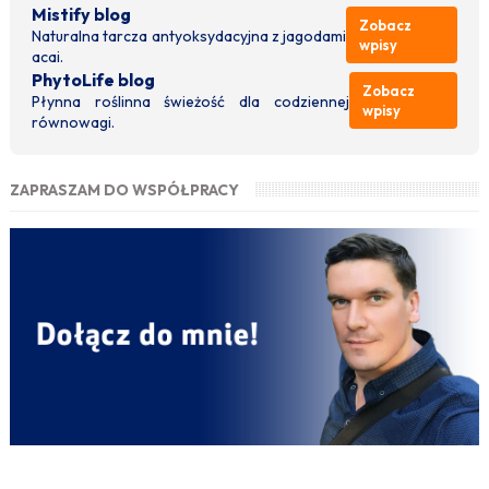
Mistify blog
Zobacz
Naturalna tarcza antyoksydacyjna z jagodami
wpisy
acai.
PhytoLife blog
Zobacz
Płynna roślinna świeżość dla codziennej
wpisy
równowagi.
ZAPRASZAM DO WSPÓŁPRACY