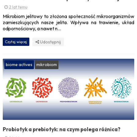
2 lat temu
Mikrobiom jelitowy to złożona społeczność mikroorganizmów
zamieszkujących nasze jelita. Wpływa na trawienie, układ
odpornościowy, a nawet n...
Udostępnij
Czytaj więcej
biome actives
mikrobiom
Probiotyk a prebiotyk: na czym polega różnica?