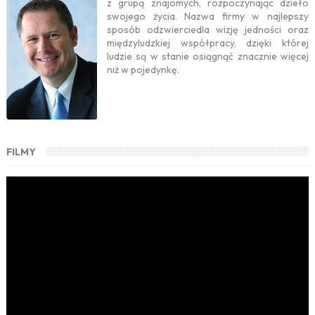
z grupą znajomych, rozpoczynając dzieło
swojego życia. Nazwa firmy w najlepszy
sposób odzwierciedla wizję jedności oraz
międzyludzkiej współpracy, dzięki której
ludzie są w stanie osiągnąć znacznie więcej
niż w pojedynkę.
FILMY