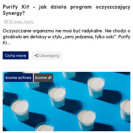
Purify Kit - jak działa program oczyszczający
Synergy?
10 mies. temu
Oczyszczanie organizmu nie musi być radykalne. Nie chodzi o
głodówki ani detoksy w stylu „zero jedzenia, tylko soki”. Purify
Ki...
Udostępnij
Czytaj więcej
biome actives
biome dt