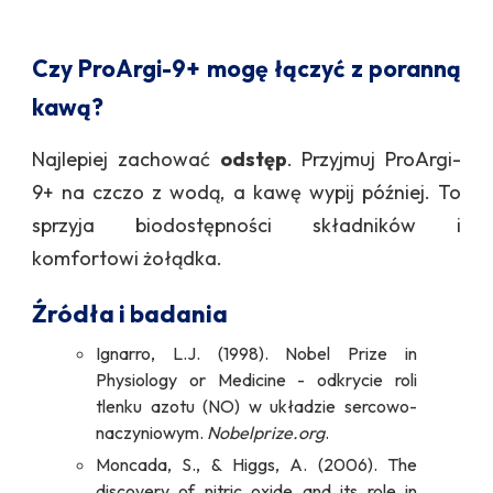
Czy ProArgi-9+ mogę łączyć z poranną
kawą?
Najlepiej zachować
odstęp
. Przyjmuj ProArgi-
9+ na czczo z wodą, a kawę wypij później. To
sprzyja biodostępności składników i
komfortowi żołądka.
Źródła i badania
Ignarro, L.J. (1998). Nobel Prize in
Physiology or Medicine - odkrycie roli
tlenku azotu (NO) w układzie sercowo-
naczyniowym.
Nobelprize.org
.
Moncada, S., & Higgs, A. (2006). The
discovery of nitric oxide and its role in