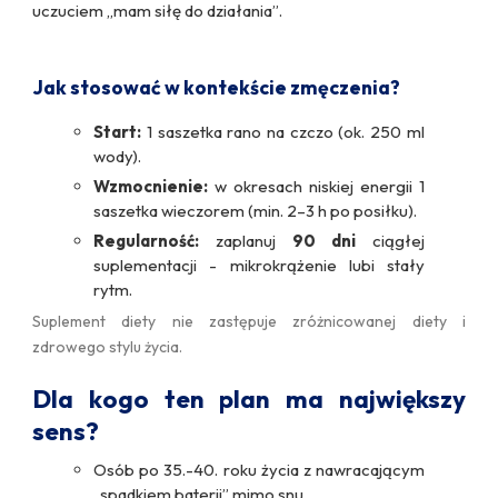
uczuciem „mam siłę do działania”.
Jak stosować w kontekście zmęczenia?
Start:
1 saszetka rano na czczo (ok. 250 ml
wody).
Wzmocnienie:
w okresach niskiej energii 1
saszetka wieczorem (min. 2–3 h po posiłku).
Regularność:
zaplanuj
90 dni
ciągłej
suplementacji - mikrokrążenie lubi stały
rytm.
Suplement diety nie zastępuje zróżnicowanej diety i
zdrowego stylu życia.
Dla kogo ten plan ma największy
sens?
Osób po 35.-40. roku życia z nawracającym
„spadkiem baterii” mimo snu.