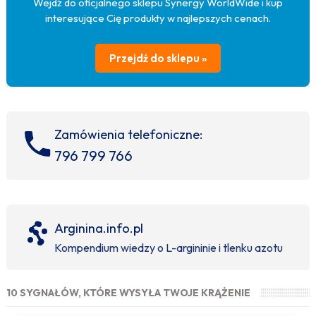
Wejdź do oficjalnego sklepu Synergy WorldWide i kup
interesujące Cię produkty w najlepszych cenach.
Przejdź do sklepu »
Zamówienia telefoniczne:
796 799 766
Arginina.info.pl
Kompendium wiedzy o L-argininie i tlenku azotu
10 SYGNAŁÓW, KTÓRE WYSYŁA TWOJE KRĄŻENIE