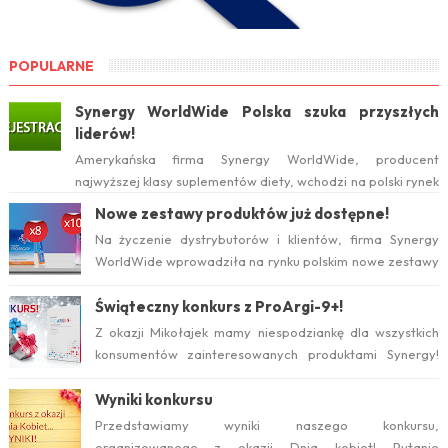
POPULARNE
Synergy WorldWide Polska szuka przyszłych
liderów!
Amerykańska firma Synergy WorldWide, producent
najwyższej klasy suplementów diety, wchodzi na polski rynek
już w tym roku. Serwis internetow...
Nowe zestawy produktów już dostępne!
Na życzenie dystrybutorów i klientów, firma Synergy
WorldWide wprowadziła na rynku polskim nowe zestawy
suplementów ProArgi-9+ i Mistify....
Świąteczny konkurs z ProArgi-9+!
Z okazji Mikołajek mamy niespodziankę dla wszystkich
konsumentów zainteresowanych produktami Synergy!
Serdecznie zapraszamy do wzięcia ud...
Wyniki konkursu
Przedstawiamy wyniki naszego konkursu,
organizowanego z okazji Dnia kobiet! Pytanie