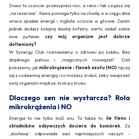
Znasz to uczucie: przesypiasz noc, a rano i tak czujesz się
„na rezerwie”. Kawa pomaga tylko na chwilę, a w ciągu dnia
wraca spadek energii i mgliste uczucie w głowie. Zanim
jednak dodasz kolejną dawkę kofeiny, warto zadać sobie
inne pytanie:
czy mój organizm jest dobrze
dotleniony?
W Synergy Club rozmawiamy o zdrowiu po ludzku. Bez
zbędnego patosu i „magicznych rozwiązań”. Dziś
pokażemy, jak
mikrokrążenie
i
tlenek azotu (NO)
łączą
się z codzienną energią i co możesz zrobić, żeby wesprzeć
swój organizm mądrze, krok po kroku.
Dlaczego sen nie wystarcza? Rola
mikrokrążenia i NO
Energia to nie tylko ilość snu. To także to,
ile tlenu i
składników odżywczych dociera do komórek
. Za
„dostawę” odpowiada sieć najmniejszych naczyń -