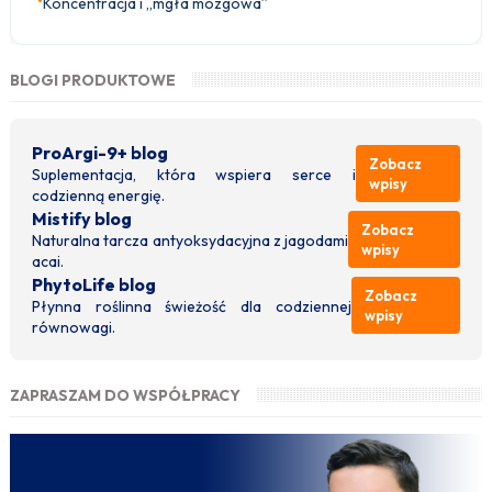
•
Koncentracja i „mgła mózgowa”
BLOGI PRODUKTOWE
ProArgi-9+ blog
Zobacz
Suplementacja, która wspiera serce i
wpisy
codzienną energię.
Mistify blog
Zobacz
Naturalna tarcza antyoksydacyjna z jagodami
wpisy
acai.
PhytoLife blog
Zobacz
Płynna roślinna świeżość dla codziennej
wpisy
równowagi.
ZAPRASZAM DO WSPÓŁPRACY