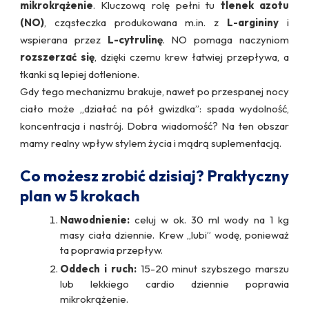
mikrokrążenie
. Kluczową rolę pełni tu
tlenek azotu
(NO)
, cząsteczka produkowana m.in. z
L-argininy
i
wspierana przez
L-cytrulinę
. NO pomaga naczyniom
rozszerzać się
, dzięki czemu krew łatwiej przepływa, a
tkanki są lepiej dotlenione.
Gdy tego mechanizmu brakuje, nawet po przespanej nocy
ciało może „działać na pół gwizdka”: spada wydolność,
koncentracja i nastrój. Dobra wiadomość? Na ten obszar
mamy realny wpływ stylem życia i mądrą suplementacją.
Co możesz zrobić dzisiaj? Praktyczny
plan w 5 krokach
Nawodnienie:
celuj w ok. 30 ml wody na 1 kg
masy ciała dziennie. Krew „lubi” wodę, ponieważ
ta poprawia przepływ.
Oddech i ruch:
15-20 minut szybszego marszu
lub lekkiego cardio dziennie poprawia
mikrokrążenie.