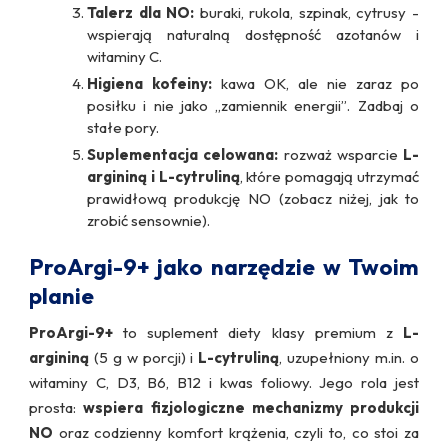
Talerz dla NO:
buraki, rukola, szpinak, cytrusy -
wspierają naturalną dostępność azotanów i
witaminy C.
Higiena kofeiny:
kawa OK, ale nie zaraz po
posiłku i nie jako „zamiennik energii”. Zadbaj o
stałe pory.
Suplementacja celowana:
rozważ wsparcie
L-
argininą i L-cytruliną
, które pomagają utrzymać
prawidłową produkcję NO (zobacz niżej, jak to
zrobić sensownie).
ProArgi-9+ jako narzędzie w Twoim
planie
ProArgi-9+
to suplement diety klasy premium z
L-
argininą
(5 g w porcji) i
L-cytruliną
, uzupełniony m.in. o
witaminy C, D3, B6, B12 i kwas foliowy. Jego rola jest
prosta:
wspiera fizjologiczne mechanizmy produkcji
NO
oraz codzienny komfort krążenia, czyli to, co stoi za