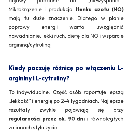
objawy podobne do „niewyspania”.
Mikrokrążenie i produkcja
tlenku azotu (NO)
mają tu duże znaczenie. Dlatego w planie
poprawy energii warto uwzględnić
nawadnianie, lekki ruch, dietę dla NO i wsparcie
argininą/cytruliną.
Kiedy poczuję różnicę po włączeniu L-
argininy i L-cytruliny?
To indywidualne. Część osób raportuje lepszą
„lekkość” i energię po 2-4 tygodniach. Najlepsze
rezultaty zwykle pojawiają się przy
regularności przez ok. 90 dni
i równoległych
zmianach stylu życia.