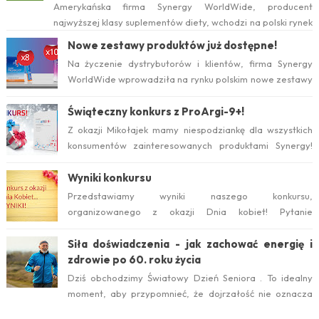
Amerykańska firma Synergy WorldWide, producent
najwyższej klasy suplementów diety, wchodzi na polski rynek
już w tym roku. Serwis internetow...
Nowe zestawy produktów już dostępne!
Na życzenie dystrybutorów i klientów, firma Synergy
WorldWide wprowadziła na rynku polskim nowe zestawy
suplementów ProArgi-9+ i Mistify....
Świąteczny konkurs z ProArgi-9+!
Z okazji Mikołajek mamy niespodziankę dla wszystkich
konsumentów zainteresowanych produktami Synergy!
Serdecznie zapraszamy do wzięcia ud...
Wyniki konkursu
Przedstawiamy wyniki naszego konkursu,
organizowanego z okazji Dnia kobiet! Pytanie
konkursowe brzmiało: Który suplement diety jest ideal...
Siła doświadczenia - jak zachować energię i
zdrowie po 60. roku życia
Dziś obchodzimy Światowy Dzień Seniora . To idealny
moment, aby przypomnieć, że dojrzałość nie oznacza
zwolnienia temp...