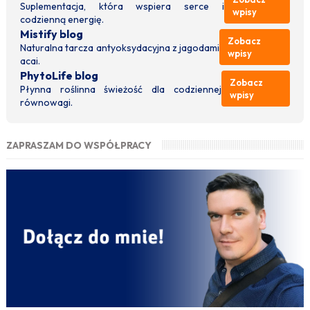
Suplementacja, która wspiera serce i
wpisy
codzienną energię.
Mistify blog
Zobacz
Naturalna tarcza antyoksydacyjna z jagodami
wpisy
acai.
PhytoLife blog
Zobacz
Płynna roślinna świeżość dla codziennej
wpisy
równowagi.
ZAPRASZAM DO WSPÓŁPRACY