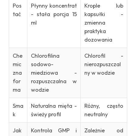
Pos
Płynny koncentrat
Krople lub
tać
- stała porcja 15
kapsułki -
ml
zmienna
praktyka
dozowania
Che
Chlorofilina
Chlorofil -
mic
sodowo-
nierozpuszczal
zna
miedziowa -
ny w wodzie
for
rozpuszczalna w
ma
wodzie
Sma
Naturalna mięta -
Różny, często
k
świeży profil
neutralny
Jak
Kontrola GMP i
Zależnie od