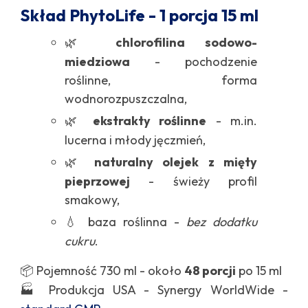
Skład PhytoLife - 1 porcja 15 ml
🌿
chlorofilina sodowo-
miedziowa
- pochodzenie
roślinne, forma
wodnorozpuszczalna,
🌿
ekstrakty roślinne
- m.in.
lucerna i młody jęczmień,
🌿
naturalny olejek z mięty
pieprzowej
- świeży profil
smakowy,
💧 baza roślinna -
bez dodatku
cukru
.
📦 Pojemność 730 ml - około
48 porcji
po 15 ml
🏭 Produkcja USA - Synergy WorldWide -