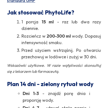
standard GMP
Jak stosować PhytoLife?
1 porcja
15 ml
- raz lub dwa razy
dziennie.
Rozcieńcz w
200-300 ml
wody. Dopasuj
intensywność smaku.
Przed użyciem wstrząśnij. Po otwarciu
przechowuj w lodówce i zużyj w 30 dni.
Wskazówki użytkowe. W razie wątpliwości skonsultuj
się z lekarzem lub farmaceutą.
Plan 14 dni - zielony rytuał wody
Dni 1-3
- znajdź porę dnia i
proporcję wody.
Dni 4-7
- utrwal stałą porcję i