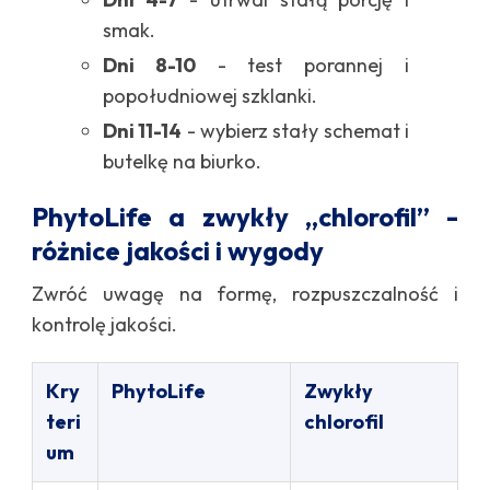
smak.
Dni 8-10
- test porannej i
popołudniowej szklanki.
Dni 11-14
- wybierz stały schemat i
butelkę na biurko.
PhytoLife a zwykły „chlorofil” -
różnice jakości i wygody
Zwróć uwagę na formę, rozpuszczalność i
kontrolę jakości.
Kry
PhytoLife
Zwykły
teri
chlorofil
um