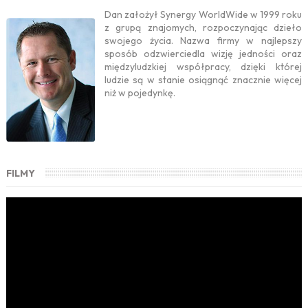
Dan założył Synergy WorldWide w 1999 roku
z grupą znajomych, rozpoczynając dzieło
swojego życia. Nazwa firmy w najlepszy
sposób odzwierciedla wizję jedności oraz
międzyludzkiej współpracy, dzięki której
ludzie są w stanie osiągnąć znacznie więcej
niż w pojedynkę.
FILMY