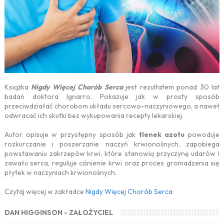
Książka
Nigdy Więcej Chorób Serca
jest rezultatem ponad 30 lat
badań doktora Ignarro. Pokazuje jak w prosty sposób
przeciwdziałać chorobom układu sercowo-naczyniowego, a nawet
odwracać ich skutki bez wykupowania recepty lekarskiej.
Autor opisuje w przystępny sposób jak
tlenek azotu
powoduje
rozkurczanie i poszerzanie naczyń krwionośnych, zapobiega
powstawaniu zakrzepów krwi, które stanowią przyczynę udarów i
zawału serca, reguluje ciśnienie krwi oraz proces gromadzenia się
płytek w naczyniach krwionośnych.
Czytaj więcej w zakładce
Nigdy Więcej Chorób Serca
DAN HIGGINSON - ZAŁOŻYCIEL