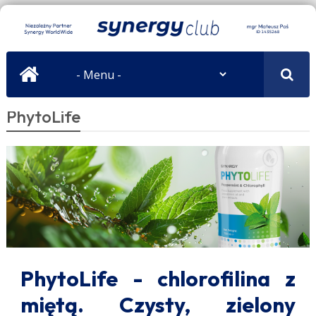
PhytoLife
PhytoLife - chlorofilina z
miętą. Czysty, zielony