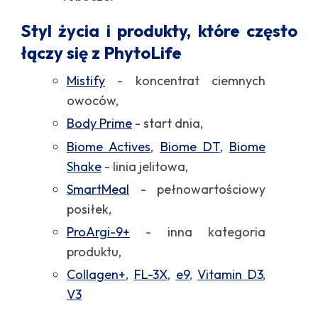
Styl życia i produkty, które często
łączy się z PhytoLife
Mistify
- koncentrat ciemnych
owoców,
Body Prime
- start dnia,
Biome Actives
,
Biome DT
,
Biome
Shake
- linia jelitowa,
SmartMeal
- pełnowartościowy
posiłek,
ProArgi-9+
- inna kategoria
produktu,
Collagen+
,
FL-3X
,
e9
,
Vitamin D3
,
V3