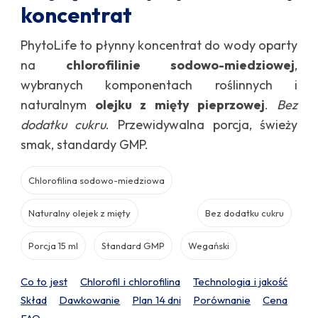
koncentrat
PhytoLife to płynny koncentrat do wody oparty
na
chlorofilinie sodowo-miedziowej
,
wybranych komponentach roślinnych i
naturalnym
olejku z mięty pieprzowej
.
Bez
dodatku cukru
. Przewidywalna porcja, świeży
smak, standardy GMP.
Chlorofilina sodowo-miedziowa
Naturalny olejek z mięty
Bez dodatku cukru
Porcja 15 ml
Standard GMP
Wegański
Co to jest
Chlorofil i chlorofilina
Technologia i jakość
Skład
Dawkowanie
Plan 14 dni
Porównanie
Cena