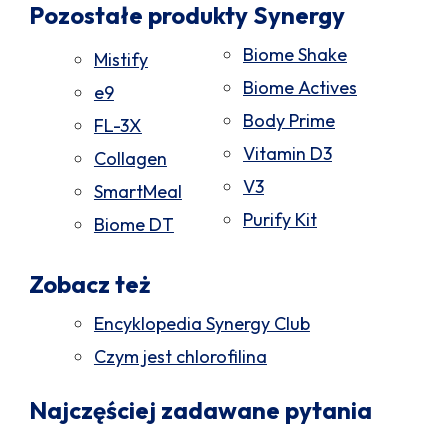
Pozostałe produkty Synergy
Biome Shake
Mistify
Biome Actives
e9
Body Prime
FL-3X
Vitamin D3
Collagen
V3
SmartMeal
Purify Kit
Biome DT
Zobacz też
Encyklopedia Synergy Club
Czym jest chlorofilina
Najczęściej zadawane pytania