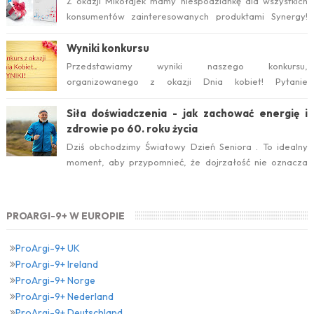
Z okazji Mikołajek mamy niespodziankę dla wszystkich
konsumentów zainteresowanych produktami Synergy!
Serdecznie zapraszamy do wzięcia ud...
Wyniki konkursu
Przedstawiamy wyniki naszego konkursu,
organizowanego z okazji Dnia kobiet! Pytanie
konkursowe brzmiało: Który suplement diety jest ideal...
Siła doświadczenia - jak zachować energię i
zdrowie po 60. roku życia
Dziś obchodzimy Światowy Dzień Seniora . To idealny
moment, aby przypomnieć, że dojrzałość nie oznacza
zwolnienia temp...
PROARGI-9+ W EUROPIE
ProArgi-9+ UK
ProArgi-9+ Ireland
ProArgi-9+ Norge
ProArgi-9+ Nederland
ProArgi-9+ Deutschland