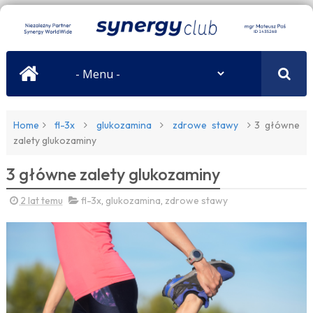
Home
fl-3x
glukozamina
zdrowe stawy
3 główne
zalety glukozaminy
3 główne zalety glukozaminy
2 lat temu
fl-3x
,
glukozamina
,
zdrowe stawy