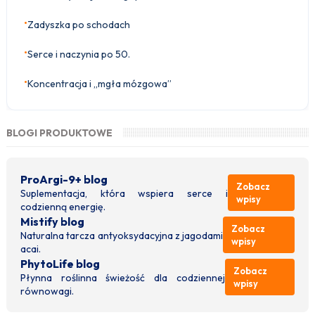
•
Zadyszka po schodach
•
Serce i naczynia po 50.
•
Koncentracja i „mgła mózgowa”
BLOGI PRODUKTOWE
ProArgi-9+ blog
Zobacz
Suplementacja, która wspiera serce i
wpisy
codzienną energię.
Mistify blog
Zobacz
Naturalna tarcza antyoksydacyjna z jagodami
wpisy
acai.
PhytoLife blog
Zobacz
Płynna roślinna świeżość dla codziennej
wpisy
równowagi.