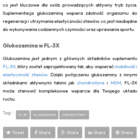
co jest kluczowe dla osób prowadzących aktywny tryb życia.
Suplementacja glukozaminą wspiera zdolność organizmu do
regeneracji i utrzymania elastyczności stawów, co jest niezbędne
do wykonywania codziennych czynności oraz uprawiania sportu.
Glukozamina w FL-3X
Glukozamina jest jednym z głównych składników suplementu
FL-3X
, który został zaprojektowany tak, aby wspierać
mobilność i
elastyczność stawów
. Dzięki połączeniu glukozaminy z innymi
składnikami aktywnymi takimi jak
chondroityna
i
MSM
, FL-3X
może stanowić kompleksowe wsparcie dla Twojego układu
ruchu.
Tagi :
FL-3X
GLUKOZAMINA
ZDROWE STAWY
Tweet
Share
Share
Share
Share