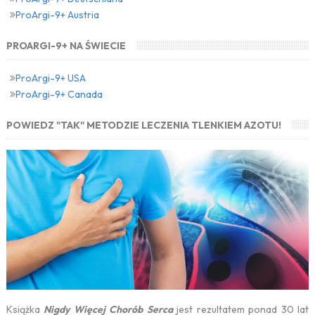
ProArgi-9+ Austria
PROARGI-9+ NA ŚWIECIE
ProArgi-9+ USA
ProArgi-9+ Canada
POWIEDZ "TAK" METODZIE LECZENIA TLENKIEM AZOTU!
Książka
Nigdy Więcej Chorób Serca
jest rezultatem ponad 30 lat