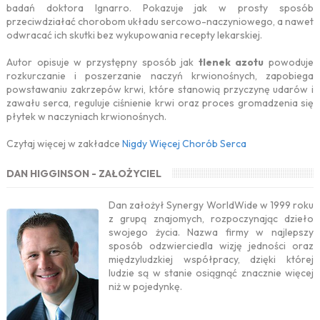
badań doktora Ignarro. Pokazuje jak w prosty sposób
przeciwdziałać chorobom układu sercowo-naczyniowego, a nawet
odwracać ich skutki bez wykupowania recepty lekarskiej.
Autor opisuje w przystępny sposób jak
tlenek azotu
powoduje
rozkurczanie i poszerzanie naczyń krwionośnych, zapobiega
powstawaniu zakrzepów krwi, które stanowią przyczynę udarów i
zawału serca, reguluje ciśnienie krwi oraz proces gromadzenia się
płytek w naczyniach krwionośnych.
Czytaj więcej w zakładce
Nigdy Więcej Chorób Serca
DAN HIGGINSON - ZAŁOŻYCIEL
Dan założył Synergy WorldWide w 1999 roku
z grupą znajomych, rozpoczynając dzieło
swojego życia. Nazwa firmy w najlepszy
sposób odzwierciedla wizję jedności oraz
międzyludzkiej współpracy, dzięki której
ludzie są w stanie osiągnąć znacznie więcej
niż w pojedynkę.