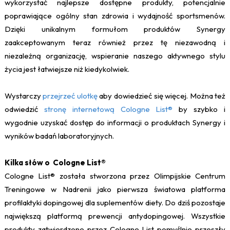
wykorzystać najlepsze dostępne produkty, potencjalnie
poprawiające ogólny stan zdrowia i wydajność sportsmenów.
Dzięki unikalnym formułom produktów Synergy
zaakceptowanym teraz również przez tę niezawodną i
niezależną organizację, wspieranie naszego aktywnego stylu
życia jest łatwiejsze niż kiedykolwiek.
Wystarczy
przejrzeć ulotkę
aby dowiedzieć się więcej. Można też
odwiedzić
stronę internetową Cologne List®
by szybko i
wygodnie uzyskać dostęp do informacji o produktach Synergy i
wyników badań laboratoryjnych.
Kilka słów o Cologne List®
Cologne List® została stworzona przez Olimpijskie Centrum
Treningowe w Nadrenii jako pierwsza światowa platforma
profilaktyki dopingowej dla suplementów diety. Do dziś pozostaje
największą platformą prewencji antydopingowej. Wszystkie
produkty zatwierdzone przez Cologne List pomyślnie przeszły