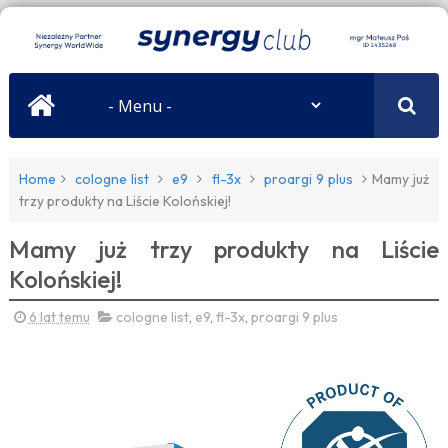
Home
cologne list
e9
fl-3x
proargi 9 plus
Mamy już
trzy produkty na Liście Kolońskiej!
Mamy już trzy produkty na Liście
Kolońskiej!
6 lat temu
cologne list
,
e9
,
fl-3x
,
proargi 9 plus