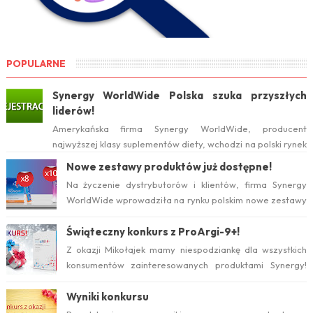
POPULARNE
Synergy WorldWide Polska szuka przyszłych
liderów!
Amerykańska firma Synergy WorldWide, producent
najwyższej klasy suplementów diety, wchodzi na polski rynek
już w tym roku. Serwis internetow...
Nowe zestawy produktów już dostępne!
Na życzenie dystrybutorów i klientów, firma Synergy
WorldWide wprowadziła na rynku polskim nowe zestawy
suplementów ProArgi-9+ i Mistify....
Świąteczny konkurs z ProArgi-9+!
Z okazji Mikołajek mamy niespodziankę dla wszystkich
konsumentów zainteresowanych produktami Synergy!
Serdecznie zapraszamy do wzięcia ud...
Wyniki konkursu