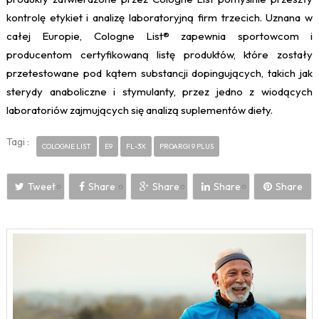
kontrolę etykiet i analizę laboratoryjną firm trzecich. Uznana w
całej Europie, Cologne List® zapewnia sportowcom i
producentom certyfikowaną listę produktów, które zostały
przetestowane pod kątem substancji dopingujących, takich jak
sterydy anaboliczne i stymulanty, przez jedno z wiodących
laboratoriów zajmujących się analizą suplementów diety.
Tagi :
COLOGNE LIST
E9
FL-3X
PROARGI 9 PLUS
Tweet
Share
Share
Share
Share