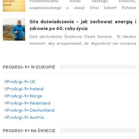
Przedstawiamy wyniki naszego konkursu,
organizowanego z okazji Dnia kobiet! Pytanie
konkursowe brzmiało: Który suplement diety jest ideal...
Siła doświadczenia - jak zachować energię i
zdrowie po 60. roku życia
Dziś obchodzimy Światowy Dzień Seniora . To idealny
moment, aby przypomnieć, że dojrzałość nie oznacza
zwolnienia temp...
PROARGI-9+ W EUROPIE
ProArgi-9+ UK
ProArgi-9+ Ireland
ProArgi-9+ Norge
ProArgi-9+ Nederland
ProArgi-9+ Deutschland
ProArgi-9+ Austria
PROARGI-9+ NA ŚWIECIE