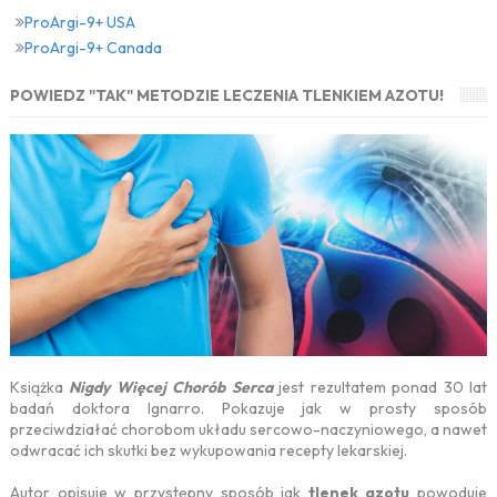
ProArgi-9+ USA
ProArgi-9+ Canada
POWIEDZ "TAK" METODZIE LECZENIA TLENKIEM AZOTU!
Książka
Nigdy Więcej Chorób Serca
jest rezultatem ponad 30 lat
badań doktora Ignarro. Pokazuje jak w prosty sposób
przeciwdziałać chorobom układu sercowo-naczyniowego, a nawet
odwracać ich skutki bez wykupowania recepty lekarskiej.
Autor opisuje w przystępny sposób jak
tlenek azotu
powoduje