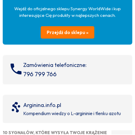
Wejdź do oficjalnego sklepu Synergy WorldWide i kup
interesujące Cię produkty w najlepszych cenach.
Przejdź do sklepu »
Zamówienia telefoniczne:
796 799 766
Arginina.info.pl
Kompendium wiedzy o L-argininie i tlenku azotu
10 SYGNAŁÓW, KTÓRE WYSYŁA TWOJE KRĄŻENIE