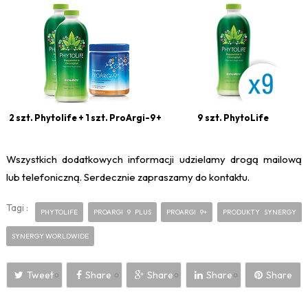
2 szt. Phytolife + 1 szt. ProArgi-9+
9 szt. PhytoLife
Wszystkich dodatkowych informacji udzielamy drogą mailową
lub telefoniczną. Serdecznie zapraszamy do kontaktu.
Tagi :
PHYTOLIFE
PROARGI 9 PLUS
PROARGI 9+
PRODUKTY SYNERGY
SYNERGY WORLDWIDE
Tweet
Share
Share
Share
Share