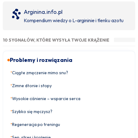
Arginina.info.pl
Kompendium wiedzy o L-argininie i tlenku azotu
10 SYGNAŁÓW, KTÓRE WYSYŁA TWOJE KRĄŻENIE
Problemy i rozwiązania
•
Ciągłe zmęczenie mimo snu?
•
Zimne dłonie i stopy
•
Wysokie ciśnienie – wsparcie serca
•
Szybko się męczysz?
•
Regeneracja po treningu
•
Sen, stres i krążenie