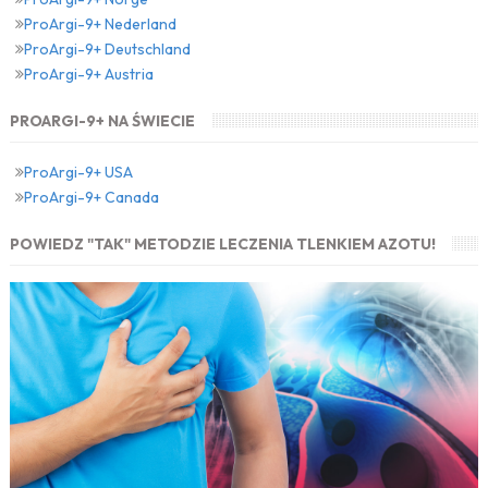
ProArgi-9+ Nederland
ProArgi-9+ Deutschland
ProArgi-9+ Austria
PROARGI-9+ NA ŚWIECIE
ProArgi-9+ USA
ProArgi-9+ Canada
POWIEDZ "TAK" METODZIE LECZENIA TLENKIEM AZOTU!