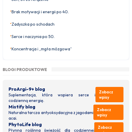
•
Brak motywacji i energii po 40.
•
Zadyszka po schodach
•
Serce i naczynia po 50.
•
Koncentracja i „mgła mózgowa”
BLOGI PRODUKTOWE
ProArgi-9+ blog
Zobacz
Suplementacja, która wspiera serce i
wpisy
codzienną energię.
Mistify blog
Zobacz
Naturalna tarcza antyoksydacyjna z jagodami
wpisy
acai.
PhytoLife blog
Zobacz
Płynna roślinna świeżość dla codziennej