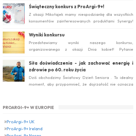
Świąteczny konkurs z ProArgi-9+!
Z okazji Mikołajek mamy niespodziankę dla wszystkich
konsumentów zainteresowanych produktami Synergy!
Serdecznie zapraszamy do wzięcia ud...
Wyniki konkursu
Przedstawiamy wyniki naszego konkursu,
organizowanego z okazji Dnia kobiet! Pytanie
konkursowe brzmiało: Który suplement diety jest ideal...
Siła doświadczenia - jak zachować energię i
zdrowie po 60. roku życia
Dziś obchodzimy Światowy Dzień Seniora . To idealny
moment, aby przypomnieć, że dojrzałość nie oznacza
zwolnienia temp...
PROARGI-9+ W EUROPIE
ProArgi-9+ UK
ProArgi-9+ Ireland
ProArgi-9+ Norge