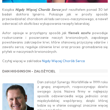
Książka
Nigdy Więcej Chorób Serca
jest rezultatem ponad 30 lat
badań doktora Ignarro. Pokazuje jak w prosty sposób
przeciwdziałać chorobom układu sercowo-naczyniowego, a nawet
odwracać ich skutki bez wykupowania recepty lekarskiej.
Autor opisuje w przystępny sposób jak
tlenek azotu
powoduje
rozkurczanie i poszerzanie naczyń krwionośnych, zapobiega
powstawaniu zakrzepów krwi, które stanowią przyczynę udarów i
zawału serca, reguluje ciśnienie krwi oraz proces gromadzenia się
płytek w naczyniach krwionośnych.
Czytaj więcej w zakładce
Nigdy Więcej Chorób Serca
DAN HIGGINSON - ZAŁOŻYCIEL
Dan założył Synergy WorldWide w 1999 roku
z grupą znajomych, rozpoczynając dzieło
swojego życia. Nazwa firmy w najlepszy
sposób odzwierciedla wizję jedności oraz
międzyludzkiej współpracy, dzięki której
ludzie są w stanie osiągnąć znacznie więcej