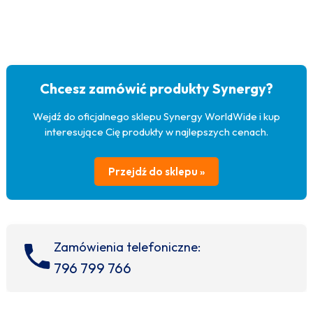
Chcesz zamówić produkty Synergy?
Wejdź do oficjalnego sklepu Synergy WorldWide i kup
interesujące Cię produkty w najlepszych cenach.
Przejdź do sklepu »
Zamówienia telefoniczne:
796 799 766