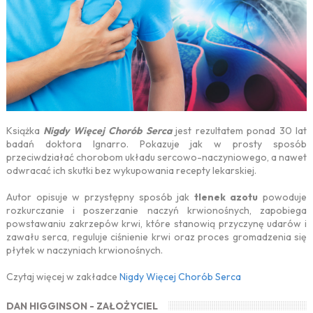
Książka
Nigdy Więcej Chorób Serca
jest rezultatem ponad 30 lat
badań doktora Ignarro. Pokazuje jak w prosty sposób
przeciwdziałać chorobom układu sercowo-naczyniowego, a nawet
odwracać ich skutki bez wykupowania recepty lekarskiej.
Autor opisuje w przystępny sposób jak
tlenek azotu
powoduje
rozkurczanie i poszerzanie naczyń krwionośnych, zapobiega
powstawaniu zakrzepów krwi, które stanowią przyczynę udarów i
zawału serca, reguluje ciśnienie krwi oraz proces gromadzenia się
płytek w naczyniach krwionośnych.
Czytaj więcej w zakładce
Nigdy Więcej Chorób Serca
DAN HIGGINSON - ZAŁOŻYCIEL