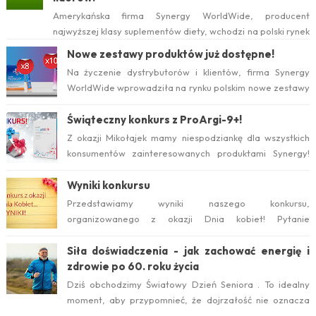
Amerykańska firma Synergy WorldWide, producent
najwyższej klasy suplementów diety, wchodzi na polski rynek
już w tym roku. Serwis internetow...
Nowe zestawy produktów już dostępne!
Na życzenie dystrybutorów i klientów, firma Synergy
WorldWide wprowadziła na rynku polskim nowe zestawy
suplementów ProArgi-9+ i Mistify....
Świąteczny konkurs z ProArgi-9+!
Z okazji Mikołajek mamy niespodziankę dla wszystkich
konsumentów zainteresowanych produktami Synergy!
Serdecznie zapraszamy do wzięcia ud...
Wyniki konkursu
Przedstawiamy wyniki naszego konkursu,
organizowanego z okazji Dnia kobiet! Pytanie
konkursowe brzmiało: Który suplement diety jest ideal...
Siła doświadczenia - jak zachować energię i
zdrowie po 60. roku życia
Dziś obchodzimy Światowy Dzień Seniora . To idealny
moment, aby przypomnieć, że dojrzałość nie oznacza
zwolnienia temp...