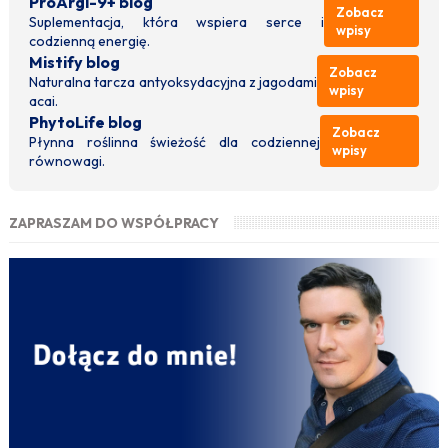
ProArgi-9+ blog
Zobacz
Suplementacja, która wspiera serce i
wpisy
codzienną energię.
Mistify blog
Zobacz
Naturalna tarcza antyoksydacyjna z jagodami
wpisy
acai.
PhytoLife blog
Zobacz
Płynna roślinna świeżość dla codziennej
wpisy
równowagi.
ZAPRASZAM DO WSPÓŁPRACY