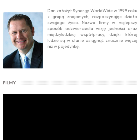
Dan założył Synergy WorldWide w 1999 roku
z grupą znajomych, rozpoczynając dzieło
swojego życia. Nazwa firmy w najlepszy
sposób odzwierciedla wizję jedności oraz
międzyludzkiej współpracy, dzięki której
ludzie są w stanie osiągnąć znacznie więcej
niż w pojedynkę.
FILMY