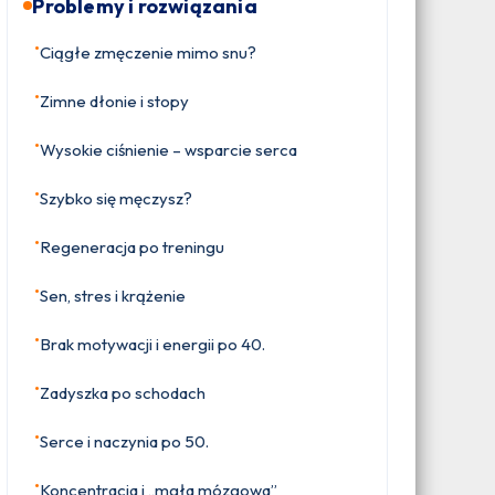
Problemy i rozwiązania
•
Ciągłe zmęczenie mimo snu?
•
Zimne dłonie i stopy
•
Wysokie ciśnienie – wsparcie serca
•
Szybko się męczysz?
•
Regeneracja po treningu
•
Sen, stres i krążenie
•
Brak motywacji i energii po 40.
•
Zadyszka po schodach
•
Serce i naczynia po 50.
•
Koncentracja i „mgła mózgowa”