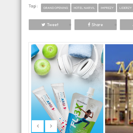
Tagi :
GRAND OPENING
HOTEL NARVIL
IMPREZY
LIDERZY
Tweet
Share