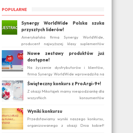
POPULARNE
Synergy WorldWide Polska szuka
przyszłych liderów!
Amerykańska firma Synergy WorldWide,
producent najwyższej klasy suplementów
diety, wchodzi na polski rynek już w tym roku.
Nowe zestawy produktów już
Serwis internetow...
dostępne!
Na życzenie dystrybutorów i klientów,
firma Synergy WorldWide wprowadziła na
rynku polskim nowe zestawy suplementów
Świąteczny konkurs z ProArgi-9+!
ProArgi-9+ i Mistify....
Z okazji Mikołajek mamy niespodziankę dla
wszystkich konsumentów
zainteresowanych produktami Synergy!
Serdecznie zapraszamy do wzięcia ud...
Wyniki konkursu
Przedstawiamy wyniki naszego konkursu,
organizowanego z okazji Dnia kobiet!
Pytanie konkursowe brzmiało: Który