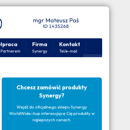
łpraca
Firma
Kontakt
 Partnerem
Synergy
Tel/e-mail
Chcesz zamówić produkty
Synergy?
Wejdź do oficjalnego sklepu Synergy
WorldWide i kup interesujące Cię produkty w
najlepszych cenach.