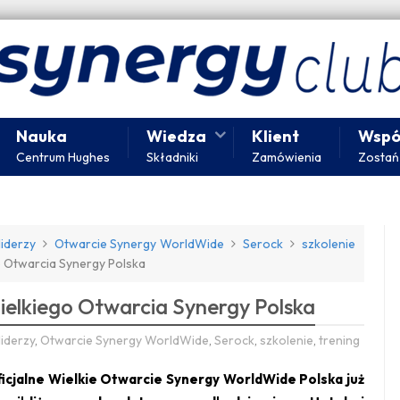
Nauka
Wiedza
Klient
Wspó
Centrum Hughes
Składniki
Zamówienia
Zostań
liderzy
Otwarcie Synergy WorldWide
Serock
szkolenie
 Otwarcia Synergy Polska
elkiego Otwarcia Synergy Polska
liderzy
,
Otwarcie Synergy WorldWide
,
Serock
,
szkolenie
,
trening
icjalne Wielkie Otwarcie Synergy WorldWide Polska już