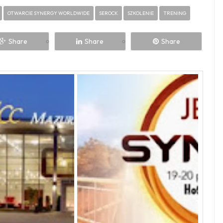
OTWARCIE SYNERGY WORLDWIDE
SEROCK
SZKOLENIE
TRENING
Share
Share
Share