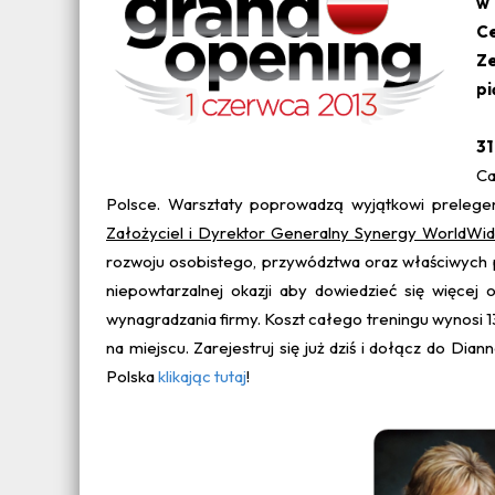
w 
Ce
Z
pi
31
Ca
Polsce. Warsztaty poprowadzą wyjątkowi prelege
Założyciel i Dyrektor Generalny Synergy WorldWi
rozwoju osobistego, przywództwa oraz właściwych 
niepowtarzalnej okazji aby dowiedzieć się więcej
wynagradzania firmy. Koszt całego treningu wynosi 13
na miejscu. Zarejestruj się już dziś i dołącz do Di
Polska
klikając tutaj
!