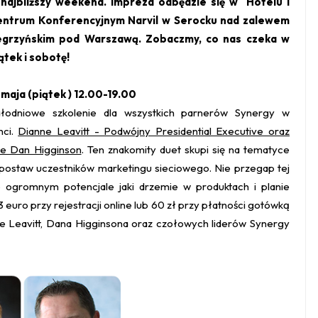
najbliższy weekend. Impreza odbędzie się w Hotelu i
ntrum Konferencyjnym Narvil w Serocku nad zalewem
egrzyńskim pod Warszawą. Zobaczmy, co nas czeka w
ątek i sobotę!
 maja (piątek ) 12.00-19.00
łodniowe szkolenie dla wszystkich parnerów Synergy w
nci.
Dianne Leavitt - Podwójny Presidential Executive oraz
de Dan Higginson
. Ten znakomity duet skupi się na tematyce
postaw uczestników marketingu sieciowego. Nie przegap tej
 o ogromnym potencjale jaki drzemie w produktach i planie
 euro przy rejestracji online lub 60 zł przy płatności gotówką
anne Leavitt, Dana Higginsona oraz czołowych liderów Synergy