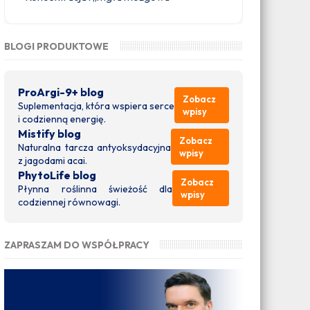
BLOGI PRODUKTOWE
ProArgi-9+ blog
Zobacz
Suplementacja, która wspiera serce
wpisy
i codzienną energię.
Mistify blog
Zobacz
Naturalna tarcza antyoksydacyjna
wpisy
z jagodami acai.
PhytoLife blog
Zobacz
Płynna roślinna świeżość dla
wpisy
codziennej równowagi.
ZAPRASZAM DO WSPÓŁPRACY