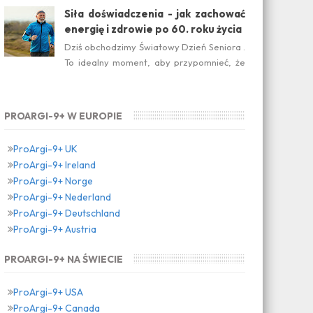
suplement diety jest ideal...
Siła doświadczenia - jak zachować
energię i zdrowie po 60. roku życia
Dziś obchodzimy Światowy Dzień Seniora .
To idealny moment, aby przypomnieć, że
dojrzałość nie oznacza zwolnienia temp...
PROARGI-9+ W EUROPIE
ProArgi-9+ UK
ProArgi-9+ Ireland
ProArgi-9+ Norge
ProArgi-9+ Nederland
ProArgi-9+ Deutschland
ProArgi-9+ Austria
PROARGI-9+ NA ŚWIECIE
ProArgi-9+ USA
ProArgi-9+ Canada