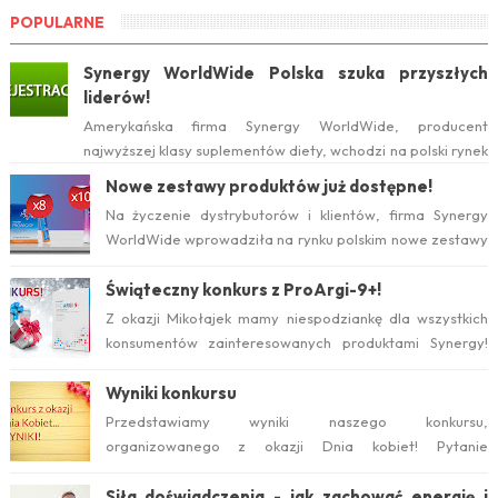
POPULARNE
Synergy WorldWide Polska szuka przyszłych
liderów!
Amerykańska firma Synergy WorldWide, producent
najwyższej klasy suplementów diety, wchodzi na polski rynek
już w tym roku. Serwis internetow...
Nowe zestawy produktów już dostępne!
Na życzenie dystrybutorów i klientów, firma Synergy
WorldWide wprowadziła na rynku polskim nowe zestawy
suplementów ProArgi-9+ i Mistify....
Świąteczny konkurs z ProArgi-9+!
Z okazji Mikołajek mamy niespodziankę dla wszystkich
konsumentów zainteresowanych produktami Synergy!
Serdecznie zapraszamy do wzięcia ud...
Wyniki konkursu
Przedstawiamy wyniki naszego konkursu,
organizowanego z okazji Dnia kobiet! Pytanie
konkursowe brzmiało: Który suplement diety jest ideal...
Siła doświadczenia - jak zachować energię i