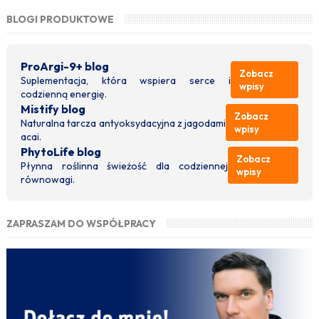
BLOGI PRODUKTOWE
ProArgi-9+ blog
Zobacz
Suplementacja, która wspiera serce i
wpisy
codzienną energię.
Mistify blog
Zobacz
Naturalna tarcza antyoksydacyjna z jagodami
wpisy
acai.
PhytoLife blog
Zobacz
Płynna roślinna świeżość dla codziennej
wpisy
równowagi.
ZAPRASZAM DO WSPÓŁPRACY