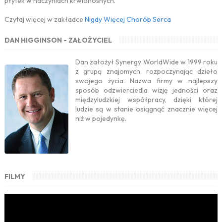
płytek w naczyniach krwionośnych.
Czytaj więcej w zakładce
Nigdy Więcej Chorób Serca
DAN HIGGINSON - ZAŁOŻYCIEL
Dan założył Synergy WorldWide w 1999 roku
z grupą znajomych, rozpoczynając dzieło
swojego życia. Nazwa firmy w najlepszy
sposób odzwierciedla wizję jedności oraz
międzyludzkiej współpracy, dzięki której
ludzie są w stanie osiągnąć znacznie więcej
niż w pojedynkę.
FILMY