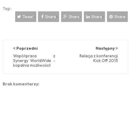
Tagi :
Tweet
Share
Share
Share
Share
Poprzedni
Następny
Współpraca z
Relacja z konferencji
Synergy WorldWide -
Kick Off 2013
kopalnia możliwości!
Brak komentarzy: