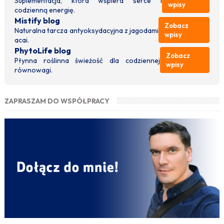
Suplementacja, która wspiera serce i
wpisy
codzienną energię.
Mistify blog
Zobacz
Naturalna tarcza antyoksydacyjna z jagodami
wpisy
acai.
PhytoLife blog
Zobacz
Płynna roślinna świeżość dla codziennej
wpisy
równowagi.
ZAPRASZAM DO WSPÓŁPRACY