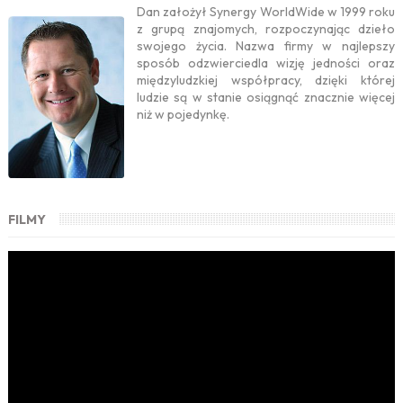
Dan założył Synergy WorldWide w 1999 roku
z grupą znajomych, rozpoczynając dzieło
swojego życia. Nazwa firmy w najlepszy
sposób odzwierciedla wizję jedności oraz
międzyludzkiej współpracy, dzięki której
ludzie są w stanie osiągnąć znacznie więcej
niż w pojedynkę.
FILMY