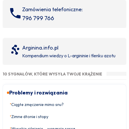
Zamówienia telefoniczne:
796 799 766
Arginina.info.pl
Kompendium wiedzy o L-argininie i tlenku azotu
10 SYGNAŁÓW, KTÓRE WYSYŁA TWOJE KRĄŻENIE
Problemy i rozwiązania
•
Ciągłe zmęczenie mimo snu?
•
Zimne dłonie i stopy
•
Wysokie ciśnienie – wsparcie serca