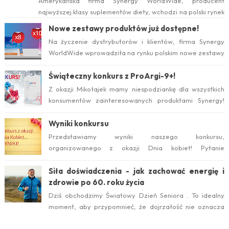
Amerykańska firma Synergy WorldWide, producent
najwyższej klasy suplementów diety, wchodzi na polski rynek
już w tym roku. Serwis internetow...
Nowe zestawy produktów już dostępne!
Na życzenie dystrybutorów i klientów, firma Synergy
WorldWide wprowadziła na rynku polskim nowe zestawy
suplementów ProArgi-9+ i Mistify....
Świąteczny konkurs z ProArgi-9+!
Z okazji Mikołajek mamy niespodziankę dla wszystkich
konsumentów zainteresowanych produktami Synergy!
Serdecznie zapraszamy do wzięcia ud...
Wyniki konkursu
Przedstawiamy wyniki naszego konkursu,
organizowanego z okazji Dnia kobiet! Pytanie
konkursowe brzmiało: Który suplement diety jest ideal...
Siła doświadczenia - jak zachować energię i
zdrowie po 60. roku życia
Dziś obchodzimy Światowy Dzień Seniora . To idealny
moment, aby przypomnieć, że dojrzałość nie oznacza
zwolnienia temp...