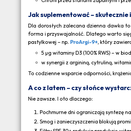
Chroni przed stanami zapalnymi i pr
Jak suplementować – skutecznie i
Dla dorosłych zalecana dzienna dawka to 2
forma i przyswajalność. Dlatego warto się
pastylkowej – np.
ProArgi-9+
, który zawier
5 µg witaminy D3 (100% RWS) – w bio
w synergii z argininą, cytruliną, wita
To codzienne wsparcie odporności, krążenia 
A co z latem – czy słońce wystarc
Nie zawsze. I oto dlaczego:
Pochmurne dni ograniczają syntezę n
Smog i zanieczyszczenia blokują prom
Filtry SPF 30+ redukują produkcję wit