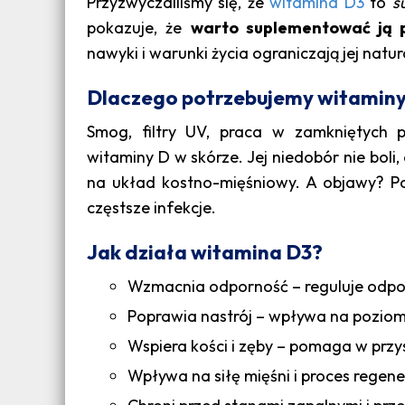
Przyzwyczailiśmy się, że
witamina D3
to
s
pokazuje, że
warto suplementować ją p
nawyki i warunki życia ograniczają jej natur
Dlaczego potrzebujemy witamin
Smog, filtry UV, praca w zamkniętych 
witaminy D w skórze. Jej niedobór nie boli
na układ kostno-mięśniowy. A objawy? Poj
częstsze infekcje.
Jak działa witamina D3?
Wzmacnia odporność – reguluje odp
Poprawia nastrój – wpływa na poziom
Wspiera kości i zęby – pomaga w prz
Wpływa na siłę mięśni i proces regene