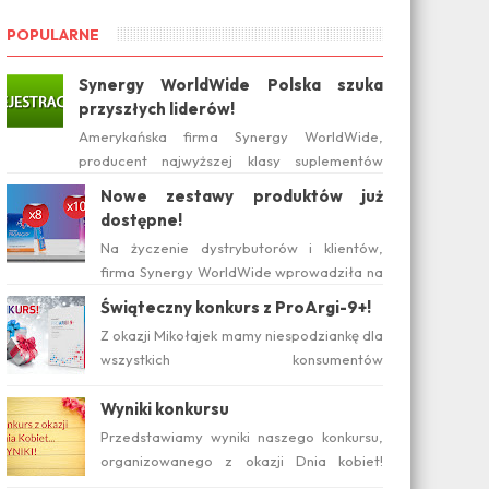
POPULARNE
Synergy WorldWide Polska szuka
przyszłych liderów!
Amerykańska firma Synergy WorldWide,
producent najwyższej klasy suplementów
diety, wchodzi na polski rynek już w tym roku.
Nowe zestawy produktów już
Serwis internetow...
dostępne!
Na życzenie dystrybutorów i klientów,
firma Synergy WorldWide wprowadziła na
rynku polskim nowe zestawy suplementów
Świąteczny konkurs z ProArgi-9+!
ProArgi-9+ i Mistify....
Z okazji Mikołajek mamy niespodziankę dla
wszystkich konsumentów
zainteresowanych produktami Synergy!
Serdecznie zapraszamy do wzięcia ud...
Wyniki konkursu
Przedstawiamy wyniki naszego konkursu,
organizowanego z okazji Dnia kobiet!
Pytanie konkursowe brzmiało: Który