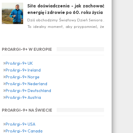
suplement diety jest ideal...
Siła doświadczenia - jak zachować
energię i zdrowie po 60. roku życia
Dziś obchodzimy Światowy Dzień Seniora .
To idealny moment, aby przypomnieć, że
dojrzałość nie oznacza zwolnienia temp...
PROARGI-9+ W EUROPIE
ProArgi-9+ UK
ProArgi-9+ Ireland
ProArgi-9+ Norge
ProArgi-9+ Nederland
ProArgi-9+ Deutschland
ProArgi-9+ Austria
PROARGI-9+ NA ŚWIECIE
ProArgi-9+ USA
ProArgi-9+ Canada