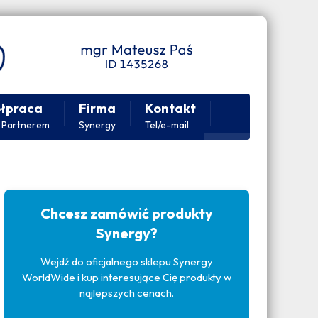
łpraca
Firma
Kontakt
 Partnerem
Synergy
Tel/e-mail
Chcesz zamówić produkty
Synergy?
Wejdź do oficjalnego sklepu Synergy
WorldWide i kup interesujące Cię produkty w
najlepszych cenach.