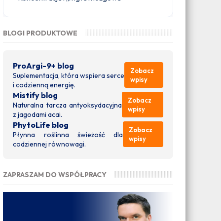
BLOGI PRODUKTOWE
ProArgi-9+ blog
Zobacz
Suplementacja, która wspiera serce
wpisy
i codzienną energię.
Mistify blog
Zobacz
Naturalna tarcza antyoksydacyjna
wpisy
z jagodami acai.
PhytoLife blog
Zobacz
Płynna roślinna świeżość dla
wpisy
codziennej równowagi.
ZAPRASZAM DO WSPÓŁPRACY