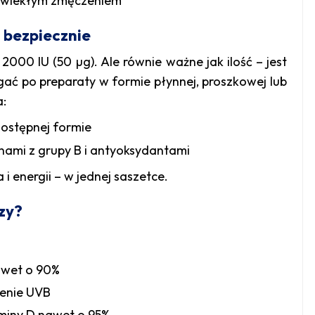
zewlekłym zmęczeniem
 bezpiecznie
000 IU (50 µg). Ale równie ważne jak ilość – jest
gać po preparaty w formie płynnej, proszkowej lub
a:
dostępnej formie
minami z grupy B i antyoksydantami
i energii – w jednej saszetce.
zy?
awet o 90%
ienie UVB
aminy D nawet o 95%