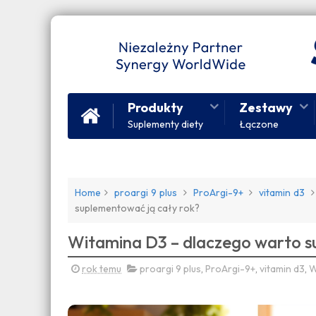
Produkty
Zestawy
Suplementy diety
Łączone
Home
proargi 9 plus
ProArgi-9+
vitamin d3
suplementować ją cały rok?
Witamina D3 – dlaczego warto s
rok temu
proargi 9 plus
,
ProArgi-9+
,
vitamin d3
,
W