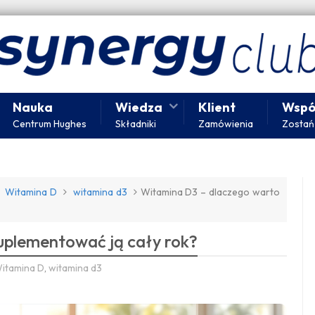
Nauka
Wiedza
Klient
Wspó
Centrum Hughes
Składniki
Zamówienia
Zostań
Witamina D
witamina d3
Witamina D3 – dlaczego warto
uplementować ją cały rok?
itamina D
,
witamina d3