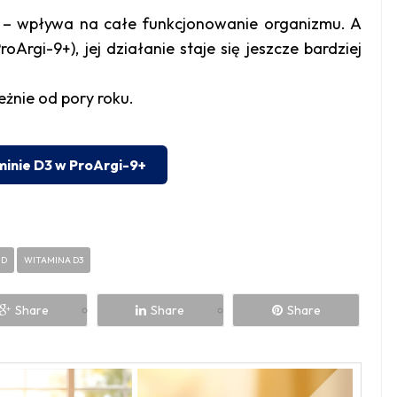
ć – wpływa na całe funkcjonowanie organizmu. A
oArgi-9+), jej działanie staje się jeszcze bardziej
eżnie od pory roku.
minie D3 w ProArgi-9+
 D
WITAMINA D3
Share
Share
Share