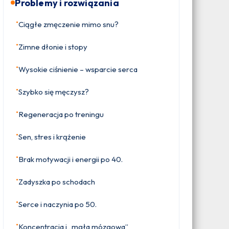
Problemy i rozwiązania
•
Ciągłe zmęczenie mimo snu?
•
Zimne dłonie i stopy
•
Wysokie ciśnienie – wsparcie serca
•
Szybko się męczysz?
•
Regeneracja po treningu
•
Sen, stres i krążenie
•
Brak motywacji i energii po 40.
•
Zadyszka po schodach
•
Serce i naczynia po 50.
•
Koncentracja i „mgła mózgowa”