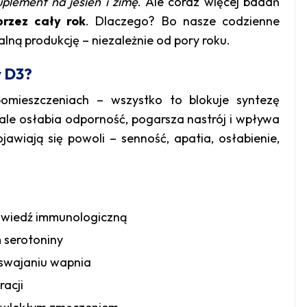
uplement na jesień i zimę
. Ale coraz więcej badań
rzez cały rok
. Dlaczego? Bo nasze codzienne
alną produkcję – niezależnie od pory roku.
y D3?
pomieszczeniach – wszystko to blokuje syntezę
, ale osłabia odporność, pogarsza nastrój i wpływa
awiają się powoli – senność, apatia, osłabienie,
owiedź immunologiczną
 serotoniny
yswajaniu wapnia
racji