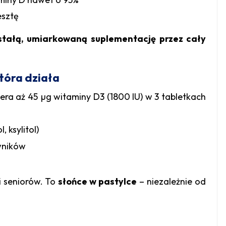
esztę
stałą, umiarkowaną suplementację przez cały
tóra działa
era aż 45 µg witaminy D3 (1800 IU) w 3 tabletkach
, ksylitol)
rwników
i seniorów. To
słońce w pastylce
– niezależnie od