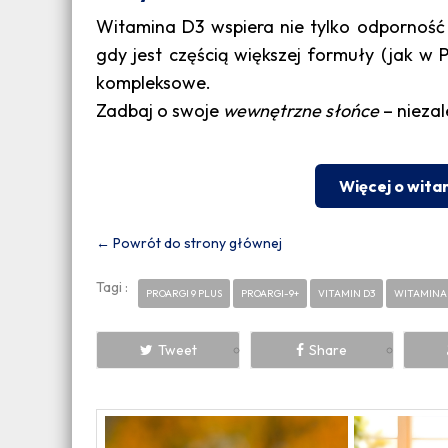
Witamina D3 wspiera nie tylko odpornoś
gdy jest częścią większej formuły (jak w Pr
kompleksowe.
Zadbaj o swoje
wewnętrzne słońce
– niezal
Więcej o wita
← Powrót do strony głównej
Tagi :
PROARGI 9 PLUS
PROARGI-9+
VITAMIN D3
WITAMINA
Tweet
Share