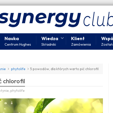
Nauka
Wiedza
Klient
Wspó
Centrum Hughes
Składniki
Zamówienia
Zostań
ynie
phytolife
5 powodów, dla których warto pić chlorofil
 chlorofil
płynie
,
phytolife