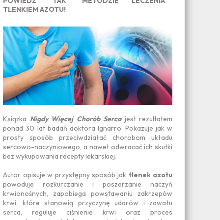
POWIEDZ "TAK" METODZIE LECZENIA
TLENKIEM AZOTU!
Książka
Nigdy Więcej Chorób Serca
jest rezultatem
ponad 30 lat badań doktora Ignarro. Pokazuje jak w
prosty sposób przeciwdziałać chorobom układu
sercowo-naczyniowego, a nawet odwracać ich skutki
bez wykupowania recepty lekarskiej.
Autor opisuje w przystępny sposób jak
tlenek azotu
powoduje rozkurczanie i poszerzanie naczyń
krwionośnych, zapobiega powstawaniu zakrzepów
krwi, które stanowią przyczynę udarów i zawału
serca, reguluje ciśnienie krwi oraz proces