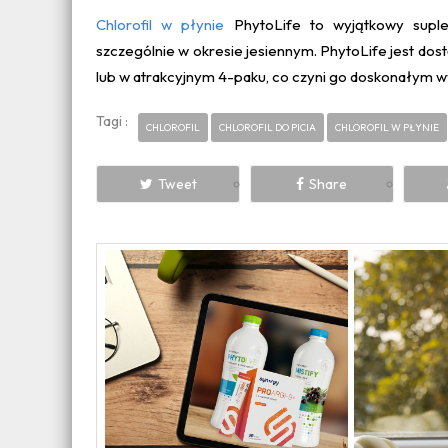
Chlorofil w płynie
PhytoLife to wyjątkowy supl
szczególnie w okresie jesiennym. PhytoLife jest do
lub w atrakcyjnym 4-paku, co czyni go doskonałym w
Tagi :
CHLOROFIL
CHLOROFIL DO PICIA
CHLOROFIL W PŁYNIE
Tweet
Share