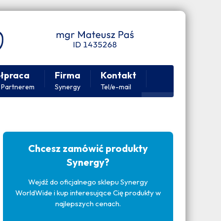
łpraca
Firma
Kontakt
 Partnerem
Synergy
Tel/e-mail
Chcesz zamówić produkty
Synergy?
Wejdź do oficjalnego sklepu Synergy
WorldWide i kup interesujące Cię produkty w
najlepszych cenach.