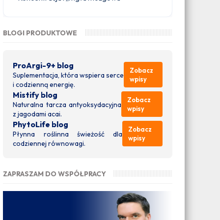
BLOGI PRODUKTOWE
ProArgi-9+ blog
Zobacz
Suplementacja, która wspiera serce
wpisy
i codzienną energię.
Mistify blog
Zobacz
Naturalna tarcza antyoksydacyjna
wpisy
z jagodami acai.
PhytoLife blog
Zobacz
Płynna roślinna świeżość dla
wpisy
codziennej równowagi.
ZAPRASZAM DO WSPÓŁPRACY