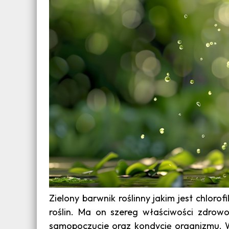
Zielony barwnik roślinny jakim jest chlorof
roślin. Ma on szereg właściwości zdro
samopoczucie oraz kondycję organizmu. W