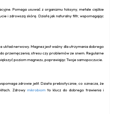
cyjne. Pomaga usuwać z organizmu toksyny, metale ciężkie
cie i zdrowszą skórę. Działa jak naturalny filtr, wspomagając
na układ nerwowy. Magnez jest ważny dla utrzymania dobrego
ić do przemęczenia, stresu czy problemów ze snem. Regularne
zwiększyć poziom magnezu, poprawiając Twoje samopoczucie.
wspomaga zdrowie jelit. Działa prebiotycznie, co oznacza, że
jelitach. Zdrowy
mikrobiom
to klucz do dobrego trawienia i