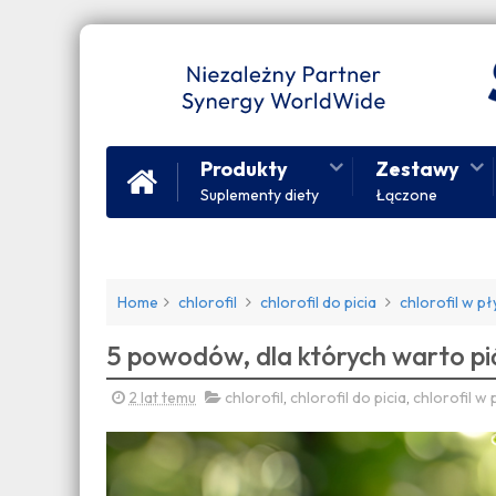
Produkty
Zestawy
Suplementy diety
Łączone
Home
chlorofil
chlorofil do picia
chlorofil w pł
5 powodów, dla których warto pić
2 lat temu
chlorofil
,
chlorofil do picia
,
chlorofil w 