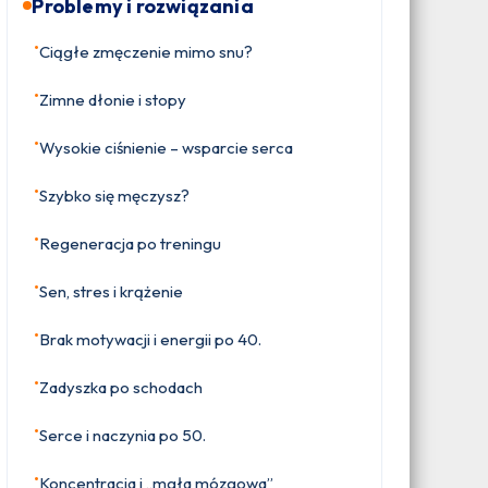
Problemy i rozwiązania
•
Ciągłe zmęczenie mimo snu?
•
Zimne dłonie i stopy
•
Wysokie ciśnienie – wsparcie serca
•
Szybko się męczysz?
•
Regeneracja po treningu
•
Sen, stres i krążenie
•
Brak motywacji i energii po 40.
•
Zadyszka po schodach
•
Serce i naczynia po 50.
•
Koncentracja i „mgła mózgowa”