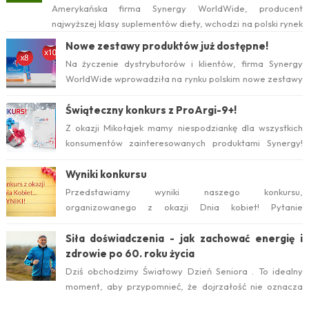
Amerykańska firma Synergy WorldWide, producent
najwyższej klasy suplementów diety, wchodzi na polski rynek
już w tym roku. Serwis internetow...
Nowe zestawy produktów już dostępne!
Na życzenie dystrybutorów i klientów, firma Synergy
WorldWide wprowadziła na rynku polskim nowe zestawy
suplementów ProArgi-9+ i Mistify....
Świąteczny konkurs z ProArgi-9+!
Z okazji Mikołajek mamy niespodziankę dla wszystkich
konsumentów zainteresowanych produktami Synergy!
Serdecznie zapraszamy do wzięcia ud...
Wyniki konkursu
Przedstawiamy wyniki naszego konkursu,
organizowanego z okazji Dnia kobiet! Pytanie
konkursowe brzmiało: Który suplement diety jest ideal...
Siła doświadczenia - jak zachować energię i
zdrowie po 60. roku życia
Dziś obchodzimy Światowy Dzień Seniora . To idealny
moment, aby przypomnieć, że dojrzałość nie oznacza
zwolnienia temp...