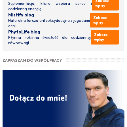
Zobacz
Suplementacja, która wspiera serce i
wpisy
codzienną energię.
Mistify blog
Zobacz
Naturalna tarcza antyoksydacyjna z jagodami
wpisy
acai.
PhytoLife blog
Zobacz
Płynna roślinna świeżość dla codziennej
wpisy
równowagi.
ZAPRASZAM DO WSPÓŁPRACY