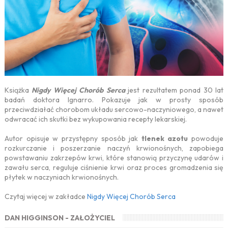
Książka
Nigdy Więcej Chorób Serca
jest rezultatem ponad 30 lat
badań doktora Ignarro. Pokazuje jak w prosty sposób
przeciwdziałać chorobom układu sercowo-naczyniowego, a nawet
odwracać ich skutki bez wykupowania recepty lekarskiej.
Autor opisuje w przystępny sposób jak
tlenek azotu
powoduje
rozkurczanie i poszerzanie naczyń krwionośnych, zapobiega
powstawaniu zakrzepów krwi, które stanowią przyczynę udarów i
zawału serca, reguluje ciśnienie krwi oraz proces gromadzenia się
płytek w naczyniach krwionośnych.
Czytaj więcej w zakładce
Nigdy Więcej Chorób Serca
DAN HIGGINSON - ZAŁOŻYCIEL