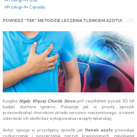
ProArgi-9+ USA
ProArgi-9+ Canada
POWIEDZ "TAK" METODZIE LECZENIA TLENKIEM AZOTU!
Książka
Nigdy Więcej Chorób Serca
jest rezultatem ponad 30 lat
badań doktora Ignarro. Pokazuje jak w prosty sposób
przeciwdziałać chorobom układu sercowo-naczyniowego, a nawet
odwracać ich skutki bez wykupowania recepty lekarskiej.
Autor opisuje w przystępny sposób jak
tlenek azotu
powoduje
rozkurczanie i poszerzanie naczyń krwionośnych, zapobiega