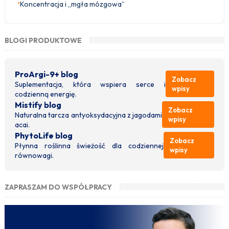
•
Koncentracja i „mgła mózgowa”
BLOGI PRODUKTOWE
ProArgi-9+ blog
Zobacz
Suplementacja, która wspiera serce i
wpisy
codzienną energię.
Mistify blog
Zobacz
Naturalna tarcza antyoksydacyjna z jagodami
wpisy
acai.
PhytoLife blog
Zobacz
Płynna roślinna świeżość dla codziennej
wpisy
równowagi.
ZAPRASZAM DO WSPÓŁPRACY