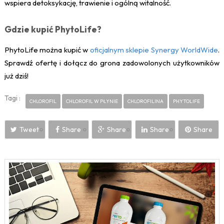
wspiera detoksykację, trawienie i ogólną witalność.
Gdzie kupić PhytoLife?
PhytoLife można kupić w
oficjalnym sklepie Synergy WorldWide
.
Sprawdź ofertę i dołącz do grona zadowolonych użytkowników
już dziś!
Tagi :
CHLOROFIL
CHLOROFIL W PŁYNIE
CHLOROFILINA
PHYTOLIFE
Tweet
Share
Share
Share
Share