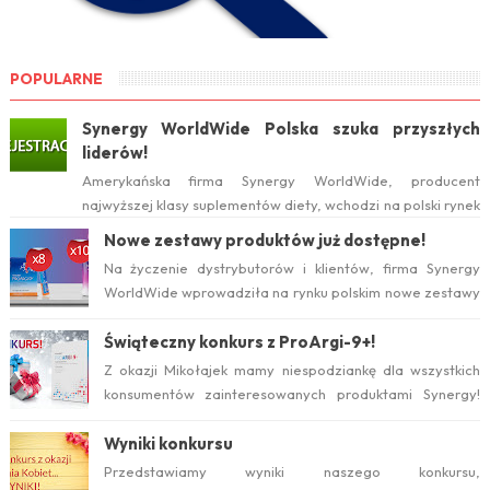
POPULARNE
Synergy WorldWide Polska szuka przyszłych
liderów!
Amerykańska firma Synergy WorldWide, producent
najwyższej klasy suplementów diety, wchodzi na polski rynek
już w tym roku. Serwis internetow...
Nowe zestawy produktów już dostępne!
Na życzenie dystrybutorów i klientów, firma Synergy
WorldWide wprowadziła na rynku polskim nowe zestawy
suplementów ProArgi-9+ i Mistify....
Świąteczny konkurs z ProArgi-9+!
Z okazji Mikołajek mamy niespodziankę dla wszystkich
konsumentów zainteresowanych produktami Synergy!
Serdecznie zapraszamy do wzięcia ud...
Wyniki konkursu
Przedstawiamy wyniki naszego konkursu,