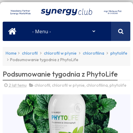
Home
chlorofil
chlorofil w płynie
chlorofilina
phytolife
Podsumowanie tygodnia z PhytoLife
Podsumowanie tygodnia z PhytoLife
2 lat temu
chlorofil
,
chlorofil w płynie
,
chlorofilina
,
phytolife