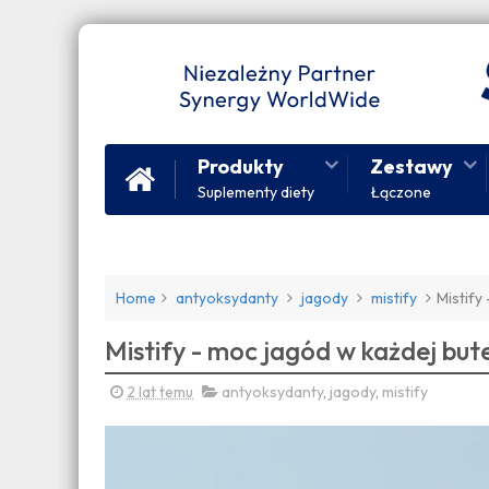
Produkty
Zestawy
Suplementy diety
Łączone
Home
antyoksydanty
jagody
mistify
Mistify
Mistify - moc jagód w każdej but
2 lat temu
antyoksydanty
,
jagody
,
mistify