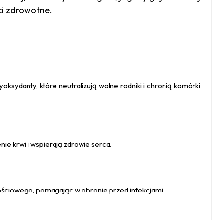
ci zdrowotne.
oksydanty, które neutralizują wolne rodniki i chronią komórki
ie krwi i wspierają zdrowie serca.
nościowego, pomagając w obronie przed infekcjami.