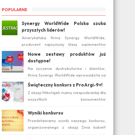
POPULARNE
Synergy WorldWide Polska szuka
przyszłych liderów!
Amerykańska firma Synergy WorldWide,
producent najwyższej klasy suplementów
diety, wchodzi na polski rynek już w tym roku.
Nowe zestawy produktów już
Serwis internetow...
dostępne!
Na życzenie dystrybutorów i klientów,
firma Synergy WorldWide wprowadziła na
rynku polskim nowe zestawy suplementów
Świąteczny konkurs z ProArgi-9+!
ProArgi-9+ i Mistify....
Z okazji Mikołajek mamy niespodziankę dla
wszystkich konsumentów
zainteresowanych produktami Synergy!
Serdecznie zapraszamy do wzięcia ud...
Wyniki konkursu
Przedstawiamy wyniki naszego konkursu,
organizowanego z okazji Dnia kobiet!
Pytanie konkursowe brzmiało: Który