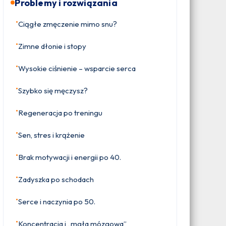
Problemy i rozwiązania
•
Ciągłe zmęczenie mimo snu?
•
Zimne dłonie i stopy
•
Wysokie ciśnienie – wsparcie serca
•
Szybko się męczysz?
•
Regeneracja po treningu
•
Sen, stres i krążenie
•
Brak motywacji i energii po 40.
•
Zadyszka po schodach
•
Serce i naczynia po 50.
•
Koncentracja i „mgła mózgowa”