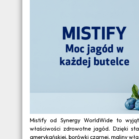
Mistify od Synergy WorldWide to wyjąt
właściwości zdrowotne jagód. Dzięki st
amerykańskiej, borówki czarnej, maliny właś