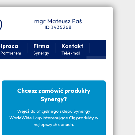
łpraca
Firma
Kontakt
 Partnerem
Synergy
Tel/e-mail
Chcesz zamówić produkty
Synergy?
Wejdź do oficjalnego sklepu Synergy
WorldWide i kup interesujące Cię produkty w
najlepszych cenach.