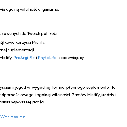
wia ogólną witalność organizmu.
stosowanych do Twoich potrzeb:
ątkowe korzyści Mistify.
nej suplementacji.
istify,
ProArgi-9+
i
PhytoLife
, zapewniający
rzyściami jagód w wygodnej formie płynnego suplementu. To
dpornościowego i ogólnej witalności. Zamów Mistify już dziś i
dniki najwyższej jakości.
y WorldWide