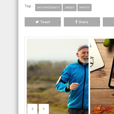
Tagi :
ANTYOKSYDANTY
JAGODY
MISTIFY
Tweet
Share