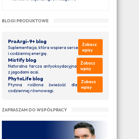
BLOGI PRODUKTOWE
ProArgi-9+ blog
Zobacz
Suplementacja, która wspiera serce
wpisy
i codzienną energię.
Mistify blog
Zobacz
Naturalna tarcza antyoksydacyjna
wpisy
z jagodami acai.
PhytoLife blog
Zobacz
Płynna roślinna świeżość dla
wpisy
codziennej równowagi.
ZAPRASZAM DO WSPÓŁPRACY