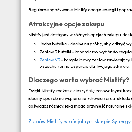
Regularne spożywanie Mistify dodaje energii i popra
Atrakcyjne opcje zakupu
Mistify jest dostępny w różnych opcjach zakupu, do
Jedna butelka - dealna na próbę, aby odkryć wyj
Zestaw 3 butelki - konomiczny wybór do regular
Zestaw V3
- kompleksowy zestaw zawierający M
wszechstronne wsparcie dla Twojego zdrowia.
Dlaczego warto wybrać Mistify?
Dzięki Mistify możesz cieszyć się zdrowotnymi ko
idealny sposób na wspieranie zdrowia serca, układu o
doświadcz różnicy, jaką mogą przynieść naturalne skła
Zamów Mistify w oficjalnym sklepie Synerg