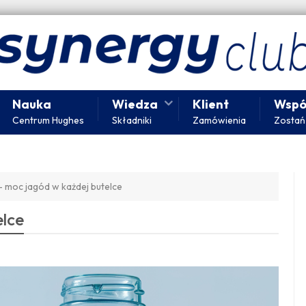
Nauka
Wiedza
Klient
Wspó
Centrum Hughes
Składniki
Zamówienia
Zostań
 - moc jagód w każdej butelce
elce