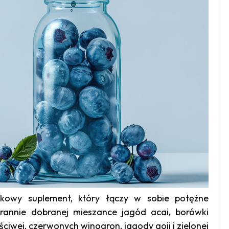
kowy suplement, który łączy w sobie potężne
arannie dobranej mieszance jagód acai, borówki
ciwej, czerwonych winogron, jagody goji i zielonej