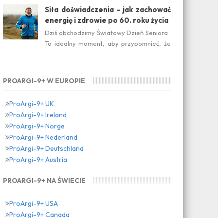
suplement diety jest ideal...
Siła doświadczenia - jak zachować
energię i zdrowie po 60. roku życia
Dziś obchodzimy Światowy Dzień Seniora .
To idealny moment, aby przypomnieć, że
dojrzałość nie oznacza zwolnienia temp...
PROARGI-9+ W EUROPIE
ProArgi-9+ UK
ProArgi-9+ Ireland
ProArgi-9+ Norge
ProArgi-9+ Nederland
ProArgi-9+ Deutschland
ProArgi-9+ Austria
PROARGI-9+ NA ŚWIECIE
ProArgi-9+ USA
ProArgi-9+ Canada