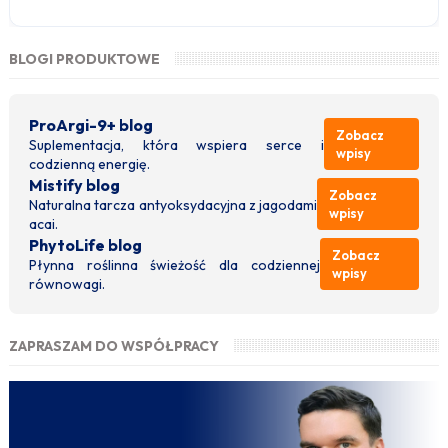
BLOGI PRODUKTOWE
ProArgi-9+ blog
Zobacz
Suplementacja, która wspiera serce i
wpisy
codzienną energię.
Mistify blog
Zobacz
Naturalna tarcza antyoksydacyjna z jagodami
wpisy
acai.
PhytoLife blog
Zobacz
Płynna roślinna świeżość dla codziennej
wpisy
równowagi.
ZAPRASZAM DO WSPÓŁPRACY