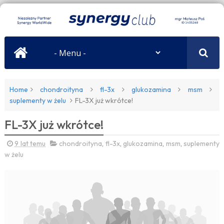
Home
chondroityna
fl-3x
glukozamina
msm
suplementy w żelu
FL-3X już wkrótce!
FL-3X już wkrótce!
9 lat temu
chondroityna
,
fl-3x
,
glukozamina
,
msm
,
suplementy
w żelu