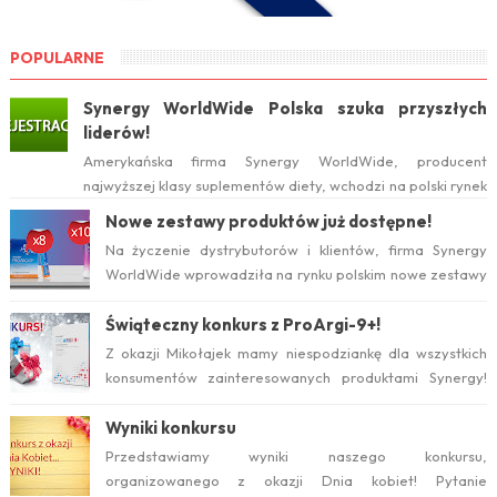
POPULARNE
Synergy WorldWide Polska szuka przyszłych
liderów!
Amerykańska firma Synergy WorldWide, producent
najwyższej klasy suplementów diety, wchodzi na polski rynek
już w tym roku. Serwis internetow...
Nowe zestawy produktów już dostępne!
Na życzenie dystrybutorów i klientów, firma Synergy
WorldWide wprowadziła na rynku polskim nowe zestawy
suplementów ProArgi-9+ i Mistify....
Świąteczny konkurs z ProArgi-9+!
Z okazji Mikołajek mamy niespodziankę dla wszystkich
konsumentów zainteresowanych produktami Synergy!
Serdecznie zapraszamy do wzięcia ud...
Wyniki konkursu
Przedstawiamy wyniki naszego konkursu,
organizowanego z okazji Dnia kobiet! Pytanie