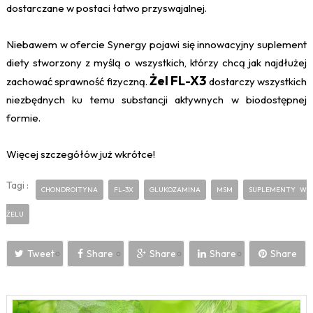
dostarczane w postaci łatwo przyswajalnej.
Niebawem w ofercie Synergy pojawi się innowacyjny suplement
diety stworzony z myślą o wszystkich, którzy chcą jak najdłużej
Żel FL-X3
zachować sprawność fizyczną.
dostarczy wszystkich
niezbędnych ku temu substancji aktywnych w biodostępnej
formie.
Więcej szczegółów już wkrótce!
Tagi :
CHONDROITYNA
FL-3X
GLUKOZAMINA
MSM
SUPLEMENTY W
ŻELU
Tweet
Share
Share
Share
Share