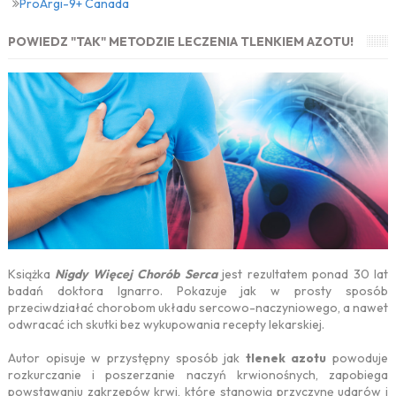
ProArgi-9+ Canada
POWIEDZ "TAK" METODZIE LECZENIA TLENKIEM AZOTU!
Książka
Nigdy Więcej Chorób Serca
jest rezultatem ponad 30 lat
badań doktora Ignarro. Pokazuje jak w prosty sposób
przeciwdziałać chorobom układu sercowo-naczyniowego, a nawet
odwracać ich skutki bez wykupowania recepty lekarskiej.
Autor opisuje w przystępny sposób jak
tlenek azotu
powoduje
rozkurczanie i poszerzanie naczyń krwionośnych, zapobiega
powstawaniu zakrzepów krwi, które stanowią przyczynę udarów i