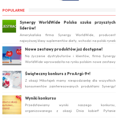
POPULARNE
Synergy WorldWide Polska szuka przyszłych
liderów!
Amerykańska firma Synergy WorldWide, producent
najwyższej klasy suplementów diety, wchodzi na polski rynek
już w tym roku. Serwis internetow...
Nowe zestawy produktów już dostępne!
Na życzenie dystrybutorów i klientów, firma Synergy
WorldWide wprowadziła na rynku polskim nowe zestawy
suplementów ProArgi-9+ i Mistify....
Świąteczny konkurs z ProArgi-9+!
Z okazji Mikołajek mamy niespodziankę dla wszystkich
konsumentów zainteresowanych produktami Synergy!
Serdecznie zapraszamy do wzięcia ud...
Wyniki konkursu
Przedstawiamy wyniki naszego konkursu,
organizowanego z okazji Dnia kobiet! Pytanie
konkursowe brzmiało: Który suplement diety jest ideal...