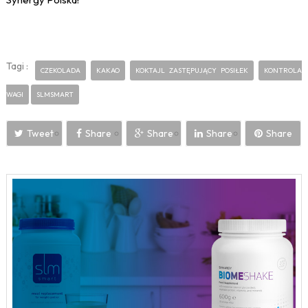
Tagi :
CZEKOLADA
KAKAO
KOKTAJL ZASTĘPUJĄCY POSIŁEK
KONTROLA
WAGI
SLMSMART
Tweet
Share
Share
Share
Share