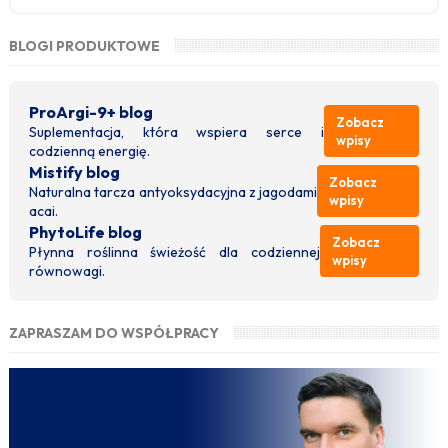
BLOGI PRODUKTOWE
ProArgi-9+ blog
Zobacz
Suplementacja, która wspiera serce i
wpisy
codzienną energię.
Mistify blog
Zobacz
Naturalna tarcza antyoksydacyjna z jagodami
wpisy
acai.
PhytoLife blog
Zobacz
Płynna roślinna świeżość dla codziennej
wpisy
równowagi.
ZAPRASZAM DO WSPÓŁPRACY