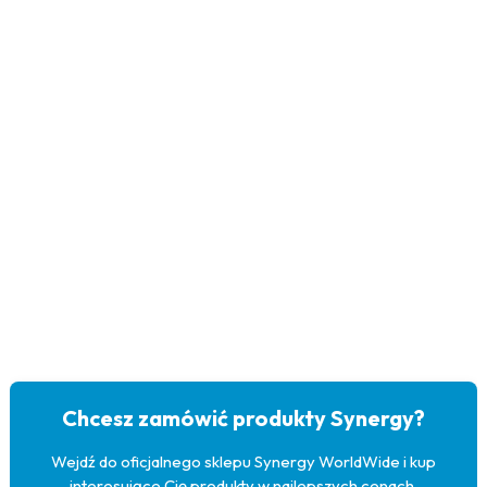
Chcesz zamówić produkty Synergy?
Wejdź do oficjalnego sklepu Synergy WorldWide i kup
interesujące Cię produkty w najlepszych cenach.