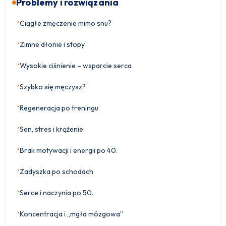
Problemy i rozwiązania
•
Ciągłe zmęczenie mimo snu?
•
Zimne dłonie i stopy
•
Wysokie ciśnienie – wsparcie serca
•
Szybko się męczysz?
•
Regeneracja po treningu
•
Sen, stres i krążenie
•
Brak motywacji i energii po 40.
•
Zadyszka po schodach
•
Serce i naczynia po 50.
•
Koncentracja i „mgła mózgowa”