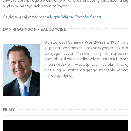
zawału serca, reguluje ciśnienie krwi oraz proces gromadzenia się
płytek w naczyniach krwionośnych.
Czytaj więcej w zakładce
Nigdy Więcej Chorób Serca
DAN HIGGINSON - ZAŁOŻYCIEL
Dan założył Synergy WorldWide w 1999 roku
z grupą znajomych, rozpoczynając dzieło
swojego życia. Nazwa firmy w najlepszy
sposób odzwierciedla wizję jedności oraz
międzyludzkiej współpracy, dzięki której
ludzie są w stanie osiągnąć znacznie więcej
niż w pojedynkę.
FILMY