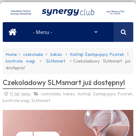
Home
czekolada
kakao
Koktajl Zastępujący Posiłek
kontrola wagi
SLMsmart
Czekoladowy SLMsmart już
dostępny!
Czekoladowy SLMsmart już dostępny!
11 lat temu
czekolada
,
kakao
,
Koktajl Zastępujący Posiłek
,
kontrola wagi
,
SLMsmart