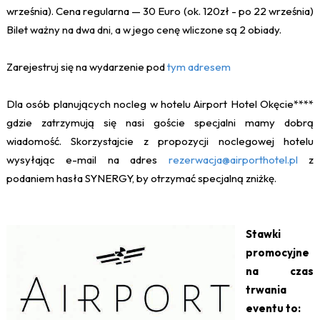
września). Cena regularna — 30 Euro (ok. 120zł - po 22 września)
Bilet ważny na dwa dni, a w jego cenę wliczone są 2 obiady.
Zarejestruj się na wydarzenie pod
tym adresem
Dla osób planujących nocleg w hotelu Airport Hotel Okęcie****
gdzie zatrzymują się nasi goście specjalni mamy dobrą
wiadomość. Skorzystajcie z propozycji noclegowej hotelu
wysyłając e-mail na adres
rezerwacja@airporthotel.pl
z
podaniem hasła SYNERGY, by otrzymać specjalną zniżkę.
Stawki
promocyjne
na czas
trwania
eventu to: