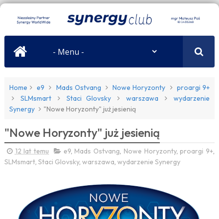
Home
e9
Mads Ostvang
Nowe Horyzonty
proargi 9+
SLMsmart
Staci Glovsky
warszawa
wydarzenie
Synergy
"Nowe Horyzonty" już jesienią
"Nowe Horyzonty" już jesienią
12 lat temu
e9
,
Mads Ostvang
,
Nowe Horyzonty
,
proargi 9+
,
SLMsmart
,
Staci Glovsky
,
warszawa
,
wydarzenie Synergy