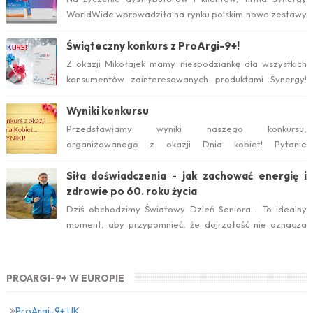
WorldWide wprowadziła na rynku polskim nowe zestawy
suplementów ProArgi-9+ i Mistify....
Świąteczny konkurs z ProArgi-9+!
Z okazji Mikołajek mamy niespodziankę dla wszystkich
konsumentów zainteresowanych produktami Synergy!
Serdecznie zapraszamy do wzięcia ud...
Wyniki konkursu
Przedstawiamy wyniki naszego konkursu,
organizowanego z okazji Dnia kobiet! Pytanie
konkursowe brzmiało: Który suplement diety jest ideal...
Siła doświadczenia - jak zachować energię i
zdrowie po 60. roku życia
Dziś obchodzimy Światowy Dzień Seniora . To idealny
moment, aby przypomnieć, że dojrzałość nie oznacza
zwolnienia temp...
PROARGI-9+ W EUROPIE
ProArgi-9+ UK