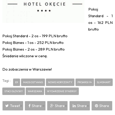
Pokoj
Standard - 1
os - 162 PLN
brutto
Pokoj Standard - 2 os - 199 PLN brutto
Pokoj Biznes - 1 os - 252 PLN brutto
Pokoj Biznes - 2 os - 289 PLN brutto
Śniadania wliczone w cenę.
Do zobaczenia w Warszawie!
Tagi :
E9
MADS OSTVANG
NOWE HORYZONTY
PROARGI 9+
SLMSMART
STACI GLOVSKY
WARSZAWA
WYDARZENIE SYNERGY
Tweet
Share
Share
Share
Share