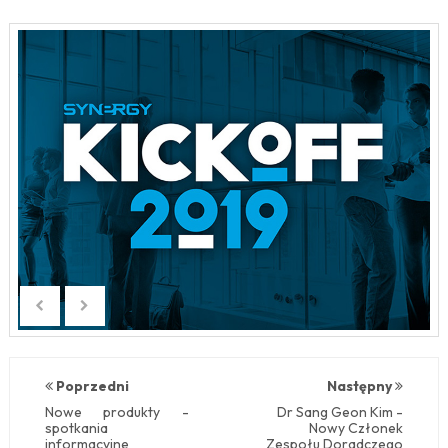
Poprzedni
Następny
Nowe produkty -
Dr Sang Geon Kim -
spotkania
Nowy Członek
informacyjne
Zespołu Doradczego