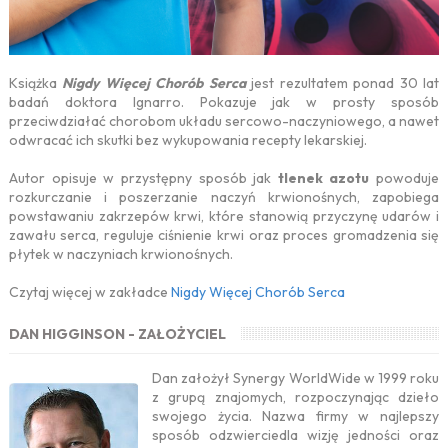
Książka
Nigdy Więcej Chorób Serca
jest rezultatem ponad 30 lat
badań doktora Ignarro. Pokazuje jak w prosty sposób
przeciwdziałać chorobom układu sercowo-naczyniowego, a nawet
odwracać ich skutki bez wykupowania recepty lekarskiej.
Autor opisuje w przystępny sposób jak
tlenek azotu
powoduje
rozkurczanie i poszerzanie naczyń krwionośnych, zapobiega
powstawaniu zakrzepów krwi, które stanowią przyczynę udarów i
zawału serca, reguluje ciśnienie krwi oraz proces gromadzenia się
płytek w naczyniach krwionośnych.
Czytaj więcej w zakładce
Nigdy Więcej Chorób Serca
DAN HIGGINSON - ZAŁOŻYCIEL
Dan założył Synergy WorldWide w 1999 roku
z grupą znajomych, rozpoczynając dzieło
swojego życia. Nazwa firmy w najlepszy
sposób odzwierciedla wizję jedności oraz