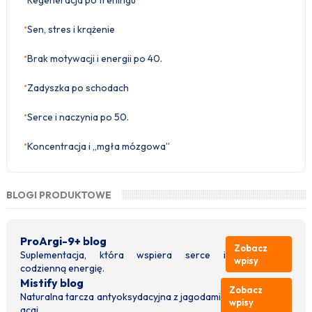
•
Sen, stres i krążenie
•
Brak motywacji i energii po 40.
•
Zadyszka po schodach
•
Serce i naczynia po 50.
•
Koncentracja i „mgła mózgowa”
BLOGI PRODUKTOWE
ProArgi-9+ blog
Zobacz
Suplementacja, która wspiera serce i
wpisy
codzienną energię.
Mistify blog
Zobacz
Naturalna tarcza antyoksydacyjna z jagodami
wpisy
acai.