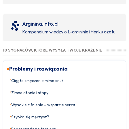
Arginina.info.pl
Kompendium wiedzy o L-argininie i tlenku azotu
10 SYGNAŁÓW, KTÓRE WYSYŁA TWOJE KRĄŻENIE
Problemy i rozwiązania
•
Ciągłe zmęczenie mimo snu?
•
Zimne dłonie i stopy
•
Wysokie ciśnienie – wsparcie serca
•
Szybko się męczysz?
•
Regeneracja po treningu