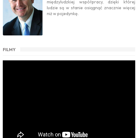
międzyludzkiej współpracy, dzięki której
ludzie są w stanie osiągnąć znacznie więcej
niż w pojedynkę.
FILMY