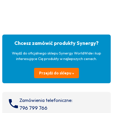
Chcesz zamówić produkty Synergy?
Wejdź do oficjalnego sklepu Synergy WorldWide i kup
interesujące Cię produkty w najlepszych cenach.
Przejdź do sklepu »
Zamówienia telefoniczne:
796 799 766