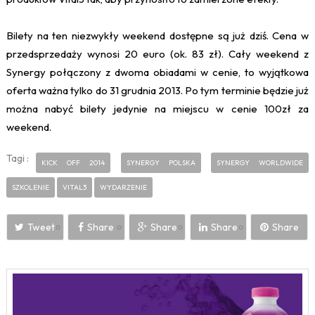
Bilety na ten niezwykły weekend dostępne są już dziś. Cena w
przedsprzedaży wynosi 20 euro (ok. 83 zł). Cały weekend z
Synergy połączony z dwoma obiadami w cenie, to wyjątkowa
oferta ważna tylko do 31 grudnia 2013. Po tym terminie będzie już
można nabyć bilety jedynie na miejscu w cenie 100zł za
weekend.
Tagi :
KICK OFF 2014
SYNERGY POLSKA
SYNERGY WORLDWIDE
SZKOLENIE
VITAL3
WYDARZENIE
Tweet
Share
Share
Share
Share