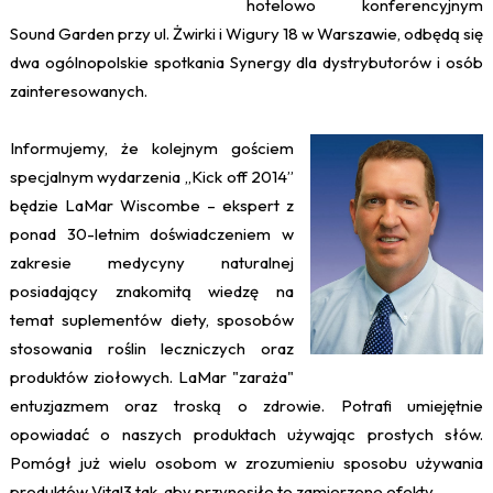
hotelowo konferencyjnym
Sound Garden przy ul. Żwirki i Wigury 18 w Warszawie, odbędą się
dwa ogólnopolskie spotkania Synergy dla dystrybutorów i osób
zainteresowanych.
Informujemy, że kolejnym gościem
specjalnym wydarzenia „Kick off 2014”
będzie LaMar Wiscombe – ekspert z
ponad 30-letnim doświadczeniem w
zakresie medycyny naturalnej
posiadający znakomitą wiedzę na
temat suplementów diety, sposobów
stosowania roślin leczniczych oraz
produktów ziołowych. LaMar "zaraża"
entuzjazmem oraz troską o zdrowie. Potrafi umiejętnie
opowiadać o naszych produktach używając prostych słów.
Pomógł już wielu osobom w zrozumieniu sposobu używania
produktów Vital3 tak, aby przynosiło to zamierzone efekty.