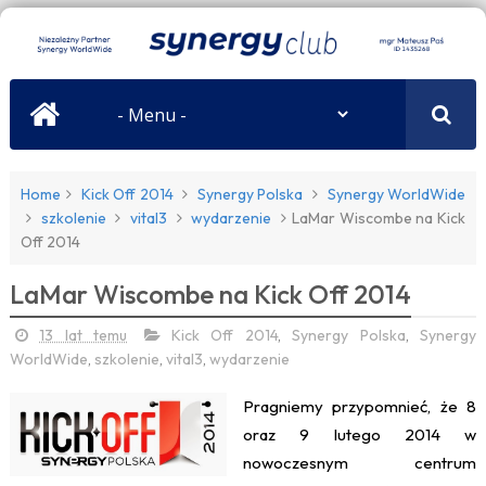
Home
Kick Off 2014
Synergy Polska
Synergy WorldWide
szkolenie
vital3
wydarzenie
LaMar Wiscombe na Kick
Off 2014
LaMar Wiscombe na Kick Off 2014
13 lat temu
Kick Off 2014
,
Synergy Polska
,
Synergy
WorldWide
,
szkolenie
,
vital3
,
wydarzenie
Pragniemy przypomnieć, że 8
oraz 9 lutego 2014 w
nowoczesnym centrum