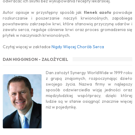
odwracać ich skutki bez wykupowania recepty lekarskiej.
Autor opisuje w przystępny sposób jak
tlenek azotu
powoduje
rozkurczanie i poszerzanie naczyń krwionośnych, zapobiega
powstawaniu zakrzepów krwi, które stanowią przyczynę udarów i
zawału serca, reguluje ciśnienie krwi oraz proces gromadzenia się
płytek w naczyniach krwionośnych.
Czytaj więcej w zakładce
Nigdy Więcej Chorób Serca
DAN HIGGINSON - ZAŁOŻYCIEL
Dan założył Synergy WorldWide w 1999 roku
z grupą znajomych, rozpoczynając dzieło
swojego życia. Nazwa firmy w najlepszy
sposób odzwierciedla wizję jedności oraz
międzyludzkiej współpracy, dzięki której
ludzie są w stanie osiągnąć znacznie więcej
niż w pojedynkę.