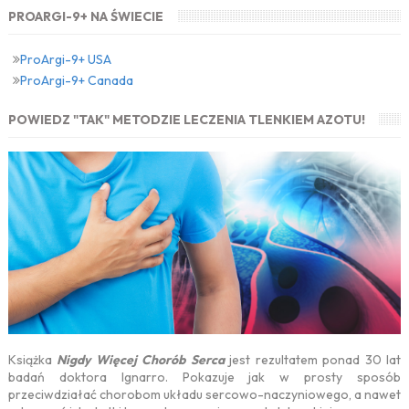
PROARGI-9+ NA ŚWIECIE
ProArgi-9+ USA
ProArgi-9+ Canada
POWIEDZ "TAK" METODZIE LECZENIA TLENKIEM AZOTU!
Książka
Nigdy Więcej Chorób Serca
jest rezultatem ponad 30 lat
badań doktora Ignarro. Pokazuje jak w prosty sposób
przeciwdziałać chorobom układu sercowo-naczyniowego, a nawet