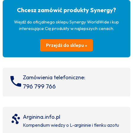
Chcesz zamówić produkty Synergy?
Wejdź do oficjalnego sklepu Synergy WorldWide i kup
interesujące Cię produkty w najlepszych cenach.
Przejdź do sklepu »
Zamówienia telefoniczne:
796 799 766
Arginina.info.pl
Kompendium wiedzy o L-argininie i tlenku azotu