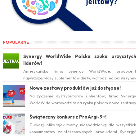
POPULARNE
Synergy WorldWide Polska szuka przyszłych
liderów!
Amerykańska firma Synergy WorldWide, producent
najwyższej klasy suplementów diety, wchodzi na polski rynek
już w tym roku. Serwis internetow...
Nowe zestawy produktów już dostępne!
Na życzenie dystrybutorów i klientów, firma Synergy
WorldWide wprowadziła na rynku polskim nowe zestawy
suplementów ProArgi-9+ i Mistify....
Świąteczny konkurs z ProArgi-9+!
Z okazji Mikołajek mamy niespodziankę dla wszystkich
konsumentów zainteresowanych produktami Synergy!
Serdecznie zapraszamy do wzięcia ud...