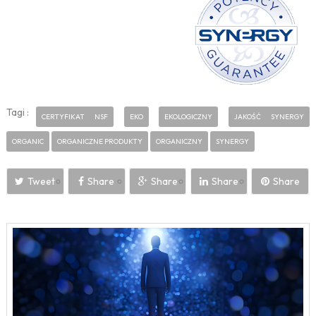
Tagi :
CERTYFIKAT NSF
EKO
EKOLOGICZNY
JAKOŚĆ SYNERGY
ORGANIC
ORGANICZNE PRODUKTY
ORGANICZNY
SYNERGY
Tweet
Share
Share
Share
Share