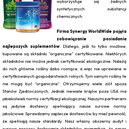
wykorzystuje się żadnych
syntetycznych substancji
chemicznych.
Firma Synergy WorldWide pojęła
zobowiązanie posiadania
najlepszych suplementów
. Dlatego, jeśli to tylko możliwe,
kupowane są składniki "organiczne" certyfikowane. Niektórych
składników nie można jednak certyfikować ekologicznie. Należą
do nich głównie rośliny dziko rosnące, a więc nie uprawiane w
certyfikowanych gospodarstwach rolnych. Tym samym rośliny te
nie mogą być "organiczne". Otrzymujemy wiele ziół spoza
Stanów Zjednoczonych. Jednak niewiele krajów poza USA ma
jakiekolwiek normy certyfikacji ekologicznej. Naszymi partnerami
są jedynie dostawcy spełniający nasze surowe normy
jakościowe. Sprawdzamy zaplecze dostawców, by mieć pewność,
że spełniają nasze standardy. Nasz własny obszerny audyt i
surowe procesy testowania składników gwarantują, że nasze