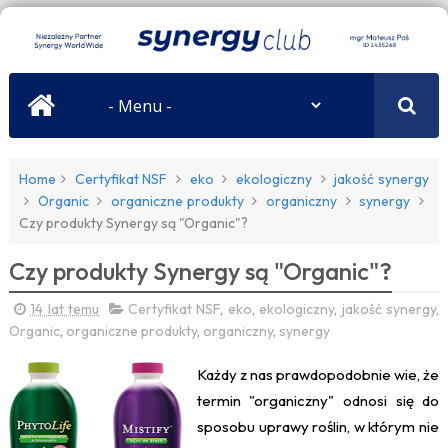
Home
Certyfikat NSF
eko
ekologiczny
jakość synergy
Organic
organiczne produkty
organiczny
synergy
Czy produkty Synergy są "Organic"?
Czy produkty Synergy są "Organic"?
14 lat temu
Certyfikat NSF
,
eko
,
ekologiczny
,
jakość synergy
,
Organic
,
organiczne produkty
,
organiczny
,
synergy
Każdy z nas prawdopodobnie wie, że
termin "organiczny" odnosi się do
sposobu uprawy roślin, w którym nie