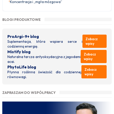
•
Koncentracja i „mgła mózgowa”
BLOGI PRODUKTOWE
ProArgi-9+ blog
Zobacz
Suplementacja, która wspiera serce i
wpisy
codzienną energię.
Mistify blog
Zobacz
Naturalna tarcza antyoksydacyjna z jagodami
wpisy
acai.
PhytoLife blog
Zobacz
Płynna roślinna świeżość dla codziennej
wpisy
równowagi.
ZAPRASZAM DO WSPÓŁPRACY