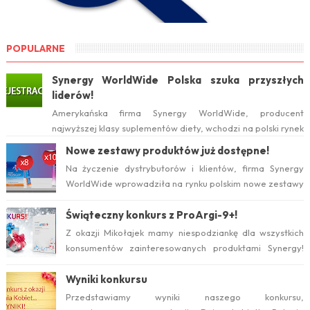
POPULARNE
Synergy WorldWide Polska szuka przyszłych
liderów!
Amerykańska firma Synergy WorldWide, producent
najwyższej klasy suplementów diety, wchodzi na polski rynek
już w tym roku. Serwis internetow...
Nowe zestawy produktów już dostępne!
Na życzenie dystrybutorów i klientów, firma Synergy
WorldWide wprowadziła na rynku polskim nowe zestawy
suplementów ProArgi-9+ i Mistify....
Świąteczny konkurs z ProArgi-9+!
Z okazji Mikołajek mamy niespodziankę dla wszystkich
konsumentów zainteresowanych produktami Synergy!
Serdecznie zapraszamy do wzięcia ud...
Wyniki konkursu
Przedstawiamy wyniki naszego konkursu,