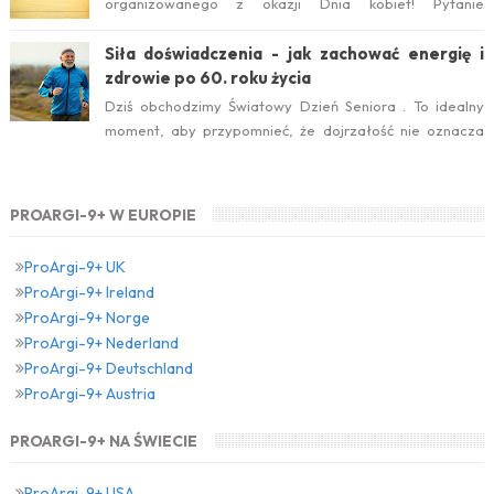
organizowanego z okazji Dnia kobiet! Pytanie
konkursowe brzmiało: Który suplement diety jest ideal...
Siła doświadczenia - jak zachować energię i
zdrowie po 60. roku życia
Dziś obchodzimy Światowy Dzień Seniora . To idealny
moment, aby przypomnieć, że dojrzałość nie oznacza
zwolnienia temp...
PROARGI-9+ W EUROPIE
ProArgi-9+ UK
ProArgi-9+ Ireland
ProArgi-9+ Norge
ProArgi-9+ Nederland
ProArgi-9+ Deutschland
ProArgi-9+ Austria
PROARGI-9+ NA ŚWIECIE
ProArgi-9+ USA