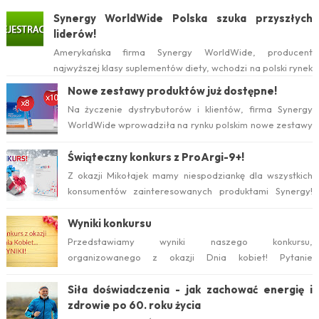
Synergy WorldWide Polska szuka przyszłych
liderów!
Amerykańska firma Synergy WorldWide, producent
najwyższej klasy suplementów diety, wchodzi na polski rynek
już w tym roku. Serwis internetow...
Nowe zestawy produktów już dostępne!
Na życzenie dystrybutorów i klientów, firma Synergy
WorldWide wprowadziła na rynku polskim nowe zestawy
suplementów ProArgi-9+ i Mistify....
Świąteczny konkurs z ProArgi-9+!
Z okazji Mikołajek mamy niespodziankę dla wszystkich
konsumentów zainteresowanych produktami Synergy!
Serdecznie zapraszamy do wzięcia ud...
Wyniki konkursu
Przedstawiamy wyniki naszego konkursu,
organizowanego z okazji Dnia kobiet! Pytanie
konkursowe brzmiało: Który suplement diety jest ideal...
Siła doświadczenia - jak zachować energię i
zdrowie po 60. roku życia