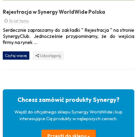
Rejestracja w Synergy WorldWide Polska
14 lat temu
Serdecznie zapraszamy do zakładki " Rejestracja " na stronie
SynergyClub. Jednocześnie przypominamy, że do wejścia
firmy na rynek ...
Udostępnij
Czytaj więcej
Chcesz zamówić produkty Synergy?
Wejdź do oficjalnego sklepu Synergy WorldWide i kup
interesujące Cię produkty w najlepszych cenach.
Przejdź do sklepu »