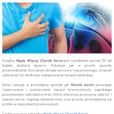
Książka
Nigdy Więcej Chorób Serca
jest rezultatem ponad 30 lat
badań doktora Ignarro. Pokazuje jak w prosty sposób
przeciwdziałać chorobom układu sercowo-naczyniowego, a nawet
odwracać ich skutki bez wykupowania recepty lekarskiej.
Autor opisuje w przystępny sposób jak
tlenek azotu
powoduje
rozkurczanie i poszerzanie naczyń krwionośnych, zapobiega
powstawaniu zakrzepów krwi, które stanowią przyczynę udarów i
zawału serca, reguluje ciśnienie krwi oraz proces gromadzenia się
płytek w naczyniach krwionośnych.
Czytaj więcej w zakładce
Nigdy Więcej Chorób Serca