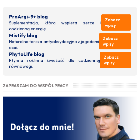
ProArgi-9+ blog
Zobacz
Suplementacja, która wspiera serce i
wpisy
codzienną energię.
Mistify blog
Zobacz
Naturalna tarcza antyoksydacyjna z jagodami
wpisy
acai.
PhytoLife blog
Zobacz
Płynna roślinna świeżość dla codziennej
wpisy
równowagi.
ZAPRASZAM DO WSPÓŁPRACY