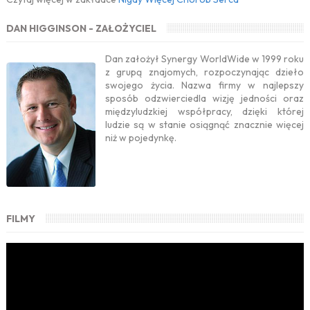
DAN HIGGINSON - ZAŁOŻYCIEL
Dan założył Synergy WorldWide w 1999 roku
z grupą znajomych, rozpoczynając dzieło
swojego życia. Nazwa firmy w najlepszy
sposób odzwierciedla wizję jedności oraz
międzyludzkiej współpracy, dzięki której
ludzie są w stanie osiągnąć znacznie więcej
niż w pojedynkę.
FILMY