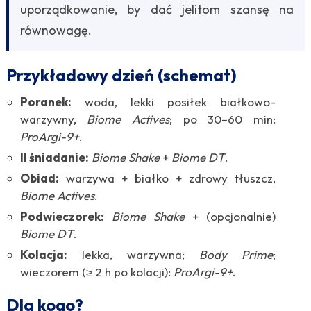
uporządkowanie, by dać jelitom szansę na
równowagę.
Przykładowy dzień (schemat)
Poranek:
woda, lekki posiłek białkowo-
warzywny,
Biome Actives
; po 30–60 min:
ProArgi-9+
.
II śniadanie:
Biome Shake
+
Biome DT
.
Obiad:
warzywa + białko + zdrowy tłuszcz,
Biome Actives
.
Podwieczorek:
Biome Shake
+ (opcjonalnie)
Biome DT
.
Kolacja:
lekka, warzywna;
Body Prime
;
wieczorem (≥ 2 h po kolacji):
ProArgi-9+
.
Dla kogo?