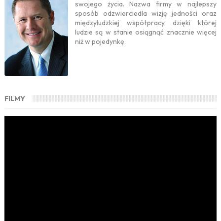
swojego życia. Nazwa firmy w najlepszy
sposób odzwierciedla wizję jedności oraz
międzyludzkiej współpracy, dzięki której
ludzie są w stanie osiągnąć znacznie więcej
niż w pojedynkę.
FILMY