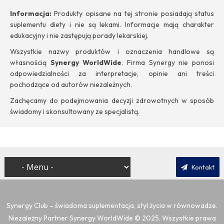
Informacja:
Produkty opisane na tej stronie posiadają status
suplementu diety i nie są lekami. Informacje mają charakter
edukacyjny i nie zastępują porady lekarskiej.
Wszystkie nazwy produktów i oznaczenia handlowe są
własnością
Synergy WorldWide
. Firma Synergy nie ponosi
odpowiedzialności za interpretacje, opinie ani treści
pochodzące od autorów niezależnych.
Zachęcamy do podejmowania decyzji zdrowotnych w sposób
świadomy i skonsultowany ze specjalistą.
Kontakt
Synergy Club – świadoma suplementacja, styl życia w równowadze.
Niezależny Partner Synergy WorldWide
© 2025. Wszystkie prawa