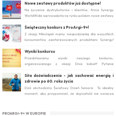
już w tym roku. Serwis internetow...
Nowe zestawy produktów już dostępne!
Na życzenie dystrybutorów i klientów, firma Synergy
WorldWide wprowadziła na rynku polskim nowe zestawy
suplementów ProArgi-9+ i Mistify....
Świąteczny konkurs z ProArgi-9+!
Z okazji Mikołajek mamy niespodziankę dla wszystkich
konsumentów zainteresowanych produktami Synergy!
Serdecznie zapraszamy do wzięcia ud...
Wyniki konkursu
Przedstawiamy wyniki naszego konkursu,
organizowanego z okazji Dnia kobiet! Pytanie
konkursowe brzmiało: Który suplement diety jest ideal...
Siła doświadczenia - jak zachować energię i
zdrowie po 60. roku życia
Dziś obchodzimy Światowy Dzień Seniora . To idealny
moment, aby przypomnieć, że dojrzałość nie oznacza
zwolnienia temp...
PROARGI-9+ W EUROPIE