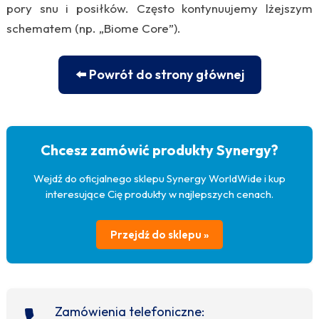
pory snu i posiłków. Często kontynuujemy lżejszym
schematem (np. „Biome Core”).
⬅️ Powrót do strony głównej
Chcesz zamówić produkty Synergy?
Wejdź do oficjalnego sklepu Synergy WorldWide i kup
interesujące Cię produkty w najlepszych cenach.
Przejdź do sklepu »
Zamówienia telefoniczne: