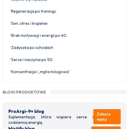
•
Regeneracja po treningu
•
Sen, stres i krążenie
•
Brak motywacji i energii po 40.
•
Zadyszka po schodach
•
Serce i naczynia po 50.
•
Koncentracja i „mgła mózgowa”
BLOGI PRODUKTOWE
ProArgi-9+ blog
Zobacz
Suplementacja, która wspiera serce i
wpisy
codzienną energię.
Mistify blog