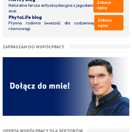
Zobacz
Naturalna tarcza antyoksydacyjna z jagodami
wpisy
acai.
PhytoLife blog
Zobacz
Płynna roślinna świeżość dla codziennej
wpisy
równowagi.
ZAPRASZAM DO WSPÓŁPRACY
OFERTA WSPÓŁPRACY DLA SEKTORÓW