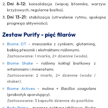
Dni 6-12:
konsolidacja (więcej błonnika, warzyw
krzyżowych, regularne białko).
Dni 13-21:
stabilizacja (utrwalenie rytmu, spokojna
progresja aktywności).
Zestaw Purify - pięć filarów
Biome DT
- mieszanka z cynkiem, glutaminą,
babką płesznik i ekstraktami roślinnymi.
Zastosowanie: 1 miarka, 2× dziennie (woda).
Biome Shake
- roślinny koktajl białkowy z
witaminami i minerałami.
Zastosowanie: 2 miarki, 2× dziennie (woda /
shaker).
Biome Actives
- inulina +
Bacillus coagulans
(probiotyk sporulujący).
Zastosowanie: 3 kapsułki dziennie do posiłków.
Body Prime
- magnez, pektyna jabłkowa, śliwka