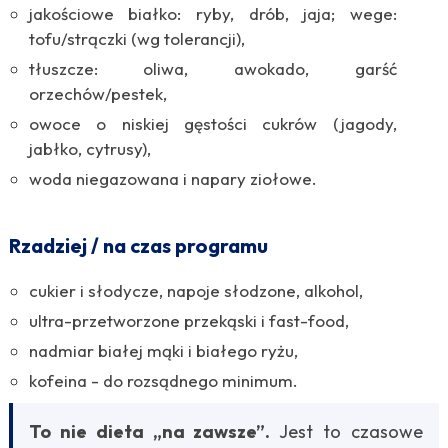
jakościowe białko: ryby, drób, jaja; wege:
tofu/strączki (wg tolerancji),
tłuszcze: oliwa, awokado, garść
orzechów/pestek,
owoce o niskiej gęstości cukrów (jagody,
jabłko, cytrusy),
woda niegazowana i napary ziołowe.
Rzadziej / na czas programu
cukier i słodycze, napoje słodzone, alkohol,
ultra-przetworzone przekąski i fast-food,
nadmiar białej mąki i białego ryżu,
kofeina - do rozsądnego minimum.
To nie dieta „na zawsze”.
Jest to czasowe