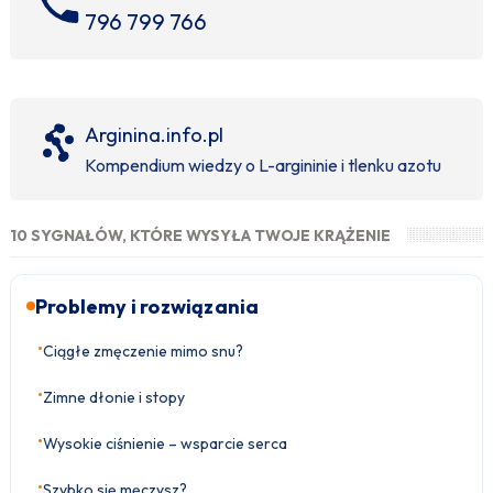
796 799 766
Arginina.info.pl
Kompendium wiedzy o L-argininie i tlenku azotu
10 SYGNAŁÓW, KTÓRE WYSYŁA TWOJE KRĄŻENIE
Problemy i rozwiązania
•
Ciągłe zmęczenie mimo snu?
•
Zimne dłonie i stopy
•
Wysokie ciśnienie – wsparcie serca
•
Szybko się męczysz?