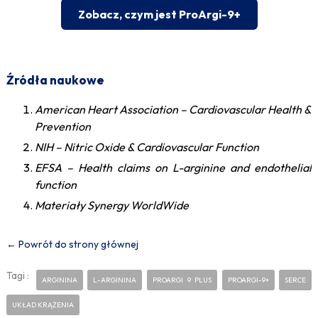
Zobacz, czym jest ProArgi-9+
Źródła naukowe
American Heart Association – Cardiovascular Health &
Prevention
NIH – Nitric Oxide & Cardiovascular Function
EFSA – Health claims on L-arginine and endothelial
function
Materiały Synergy WorldWide
← Powrót do strony głównej
Tagi :
ARGININA
L-ARGININA
PROARGI 9 PLUS
PROARGI-9+
SERCE
UKŁAD KRĄŻENIA