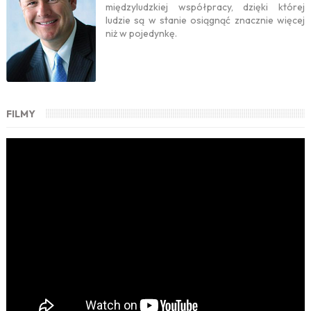
międzyludzkiej współpracy, dzięki której
ludzie są w stanie osiągnąć znacznie więcej
niż w pojedynkę.
FILMY