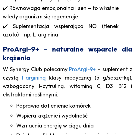
✔️ Równowaga emocjonalna i sen – to właśnie
wtedy organizm się regeneruje
✔️ Suplementacja wspierająca NO (tlenek
azotu) – np. L-arginina
ProArgi-9+ – naturalne wsparcie dla
krążenia
W Synergy Club polecamy
ProArgi-9+
– suplement z
czystą
l-argininą
klasy medycznej (5 g/saszetkę),
wzbogacony l-cytruliną, witaminą C, D3, B12 i
ekstraktami roślinnymi.
Poprawia dotlenienie komórek
Wspiera krążenie i wydolność
Wzmacnia energię w ciągu dnia