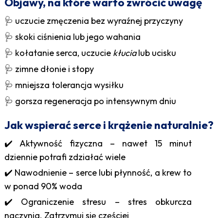
Objawy, na które warto zwrócić uwagę
🩺 uczucie zmęczenia bez wyraźnej przyczyny
🩺 skoki ciśnienia lub jego wahania
🩺 kołatanie serca, uczucie
kłucia
lub ucisku
🩺 zimne dłonie i stopy
🩺 mniejsza tolerancja wysiłku
🩺 gorsza regeneracja po intensywnym dniu
Jak wspierać serce i krążenie naturalnie?
✔️ Aktywność fizyczna – nawet 15 minut
dziennie potrafi zdziałać wiele
✔️ Nawodnienie – serce lubi płynność, a krew to
w ponad 90% woda
✔️ Ograniczenie stresu – stres obkurcza
naczynia. Zatrzymuj się częściej