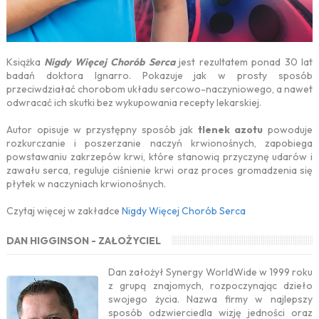
Książka
Nigdy Więcej Chorób Serca
jest rezultatem ponad 30 lat
badań doktora Ignarro. Pokazuje jak w prosty sposób
przeciwdziałać chorobom układu sercowo-naczyniowego, a nawet
odwracać ich skutki bez wykupowania recepty lekarskiej.
Autor opisuje w przystępny sposób jak
tlenek azotu
powoduje
rozkurczanie i poszerzanie naczyń krwionośnych, zapobiega
powstawaniu zakrzepów krwi, które stanowią przyczynę udarów i
zawału serca, reguluje ciśnienie krwi oraz proces gromadzenia się
płytek w naczyniach krwionośnych.
Czytaj więcej w zakładce
Nigdy Więcej Chorób Serca
DAN HIGGINSON - ZAŁOŻYCIEL
Dan założył Synergy WorldWide w 1999 roku
z grupą znajomych, rozpoczynając dzieło
swojego życia. Nazwa firmy w najlepszy
sposób odzwierciedla wizję jedności oraz