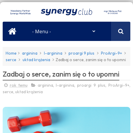
Home
arginina
l-arginina
proargi 9 plus
ProArgi-9+
serce
układ krążenia
Zadbaj o serce, zanim się o to upomni
Zadbaj o serce, zanim się o to upomni
rok temu
arginina
,
l-arginina
,
proargi 9 plus
,
ProArgi-9+
,
serce
,
układ krążenia