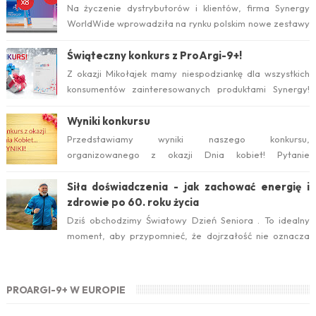
Na życzenie dystrybutorów i klientów, firma Synergy
WorldWide wprowadziła na rynku polskim nowe zestawy
suplementów ProArgi-9+ i Mistify....
Świąteczny konkurs z ProArgi-9+!
Z okazji Mikołajek mamy niespodziankę dla wszystkich
konsumentów zainteresowanych produktami Synergy!
Serdecznie zapraszamy do wzięcia ud...
Wyniki konkursu
Przedstawiamy wyniki naszego konkursu,
organizowanego z okazji Dnia kobiet! Pytanie
konkursowe brzmiało: Który suplement diety jest ideal...
Siła doświadczenia - jak zachować energię i
zdrowie po 60. roku życia
Dziś obchodzimy Światowy Dzień Seniora . To idealny
moment, aby przypomnieć, że dojrzałość nie oznacza
zwolnienia temp...
PROARGI-9+ W EUROPIE