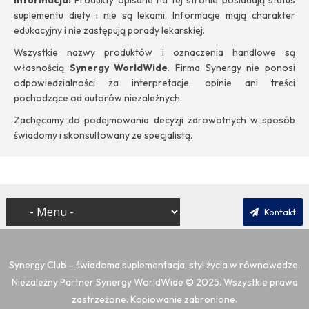
Informacja:
Produkty opisane na tej stronie posiadają status
suplementu diety i nie są lekami. Informacje mają charakter
edukacyjny i nie zastępują porady lekarskiej.
Wszystkie nazwy produktów i oznaczenia handlowe są
własnością
Synergy WorldWide
. Firma Synergy nie ponosi
odpowiedzialności za interpretacje, opinie ani treści
pochodzące od autorów niezależnych.
Zachęcamy do podejmowania decyzji zdrowotnych w sposób
świadomy i skonsultowany ze specjalistą.
Kontakt
Synergy Club – świadoma suplementacja, styl życia w równowadze.
Niezależny Partner Synergy WorldWide
© 2025. Wszystkie prawa
zastrzeżone. Kopiowanie zabronione.