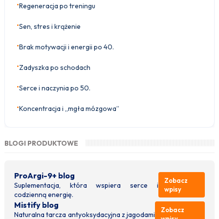
•
Regeneracja po treningu
•
Sen, stres i krążenie
•
Brak motywacji i energii po 40.
•
Zadyszka po schodach
•
Serce i naczynia po 50.
•
Koncentracja i „mgła mózgowa”
BLOGI PRODUKTOWE
ProArgi-9+ blog
Zobacz
Suplementacja, która wspiera serce i
wpisy
codzienną energię.
Mistify blog
Zobacz
Naturalna tarcza antyoksydacyjna z jagodami
wpisy