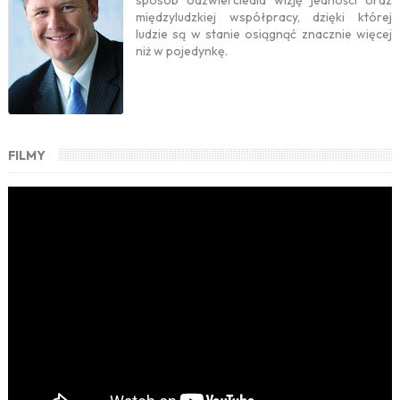
sposób odzwierciedla wizję jedności oraz
międzyludzkiej współpracy, dzięki której
ludzie są w stanie osiągnąć znacznie więcej
niż w pojedynkę.
FILMY