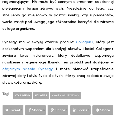
regenerującym, HA może być cennym elementem codziennej
pielęgnacji i terapii zdrowotnych. Niezależnie od tego, czy
stosujemy go miejscowo, w postaci iniekcji, czy suplementów,
warto wziąć pod uwagę jego różnorodne korzyści dla zdrowia
całego organizmu.
Synergy ma w swojej ofercie produkt
Collagen+
, który jest
doskonałym wsparciem dla kondycji stawów i kości. Collagen+
zawiera kwas hialuronowy, który dodatkowo wspomaga
nawilżenie i regenerację tkanek. Ten produkt jest dostępny w
oficjalnym sklepie Synergy
i może stanowić uzupełnienie
zdrowej diety i stylu życia dla tych, którzy chcą zadbać o swoje
stawy, kości oraz skórę.
Tagi :
COLLAGEN+
KOLAGEN
KWAS HIALURONOWY
Tweet
Share
Share
Share
Share