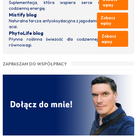
Suplementacja, która wspiera serce i
wpisy
codzienną energię.
Mistify blog
Zobacz
Naturalna tarcza antyoksydacyjna z jagodami
wpisy
acai.
PhytoLife blog
Zobacz
Płynna roślinna świeżość dla codziennej
wpisy
równowagi.
ZAPRASZAM DO WSPÓŁPRACY