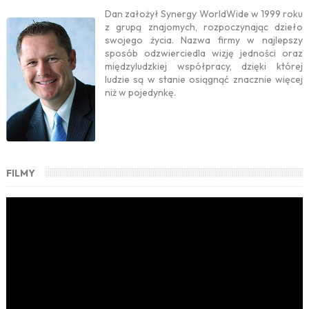
Dan założył Synergy WorldWide w 1999 roku
z grupą znajomych, rozpoczynając dzieło
swojego życia. Nazwa firmy w najlepszy
sposób odzwierciedla wizję jedności oraz
międzyludzkiej współpracy, dzięki której
ludzie są w stanie osiągnąć znacznie więcej
niż w pojedynkę.
FILMY