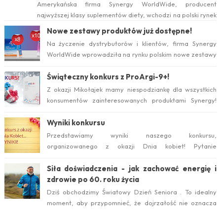
Amerykańska firma Synergy WorldWide, producent
najwyższej klasy suplementów diety, wchodzi na polski rynek
już w tym roku. Serwis internetow...
Nowe zestawy produktów już dostępne!
Na życzenie dystrybutorów i klientów, firma Synergy
WorldWide wprowadziła na rynku polskim nowe zestawy
suplementów ProArgi-9+ i Mistify....
Świąteczny konkurs z ProArgi-9+!
Z okazji Mikołajek mamy niespodziankę dla wszystkich
konsumentów zainteresowanych produktami Synergy!
Serdecznie zapraszamy do wzięcia ud...
Wyniki konkursu
Przedstawiamy wyniki naszego konkursu,
organizowanego z okazji Dnia kobiet! Pytanie
konkursowe brzmiało: Który suplement diety jest ideal...
Siła doświadczenia - jak zachować energię i
zdrowie po 60. roku życia
Dziś obchodzimy Światowy Dzień Seniora . To idealny
moment, aby przypomnieć, że dojrzałość nie oznacza
zwolnienia temp...