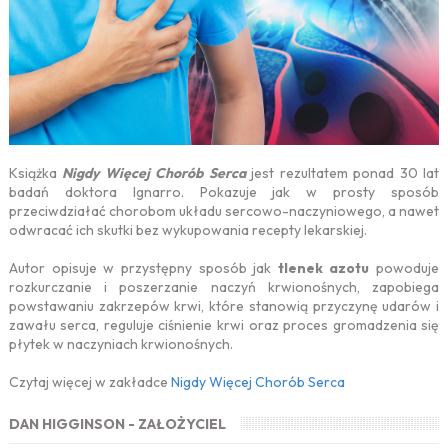
Książka
Nigdy Więcej Chorób Serca
jest rezultatem ponad 30 lat
badań doktora Ignarro. Pokazuje jak w prosty sposób
przeciwdziałać chorobom układu sercowo-naczyniowego, a nawet
odwracać ich skutki bez wykupowania recepty lekarskiej.
Autor opisuje w przystępny sposób jak
tlenek azotu
powoduje
rozkurczanie i poszerzanie naczyń krwionośnych, zapobiega
powstawaniu zakrzepów krwi, które stanowią przyczynę udarów i
zawału serca, reguluje ciśnienie krwi oraz proces gromadzenia się
płytek w naczyniach krwionośnych.
Czytaj więcej w zakładce
Nigdy Więcej Chorób Serca
DAN HIGGINSON - ZAŁOŻYCIEL