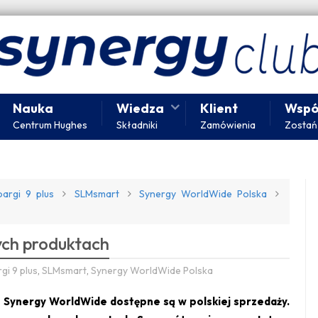
Nauka
Wiedza
Klient
Wspó
Centrum Hughes
Składniki
Zamówienia
Zostań
oargi 9 plus
SLMsmart
Synergy WorldWide Polska
ych produktach
gi 9 plus
,
SLMsmart
,
Synergy WorldWide Polska
 Synergy WorldWide dostępne są w polskiej sprzedaży.