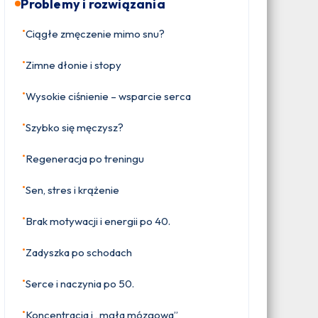
Problemy i rozwiązania
•
Ciągłe zmęczenie mimo snu?
•
Zimne dłonie i stopy
•
Wysokie ciśnienie – wsparcie serca
•
Szybko się męczysz?
•
Regeneracja po treningu
•
Sen, stres i krążenie
•
Brak motywacji i energii po 40.
•
Zadyszka po schodach
•
Serce i naczynia po 50.
•
Koncentracja i „mgła mózgowa”