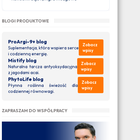
BLOGI PRODUKTOWE
ProArgi-9+ blog
Zobacz
Suplementacja, która wspiera serce
wpisy
i codzienną energię.
Mistify blog
Zobacz
Naturalna tarcza antyoksydacyjna
wpisy
z jagodami acai.
PhytoLife blog
Zobacz
Płynna roślinna świeżość dla
wpisy
codziennej równowagi.
ZAPRASZAM DO WSPÓŁPRACY