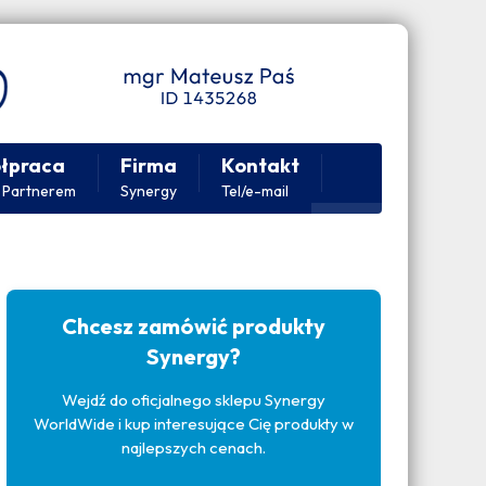
łpraca
Firma
Kontakt
 Partnerem
Synergy
Tel/e-mail
Chcesz zamówić produkty
Synergy?
Wejdź do oficjalnego sklepu Synergy
WorldWide i kup interesujące Cię produkty w
najlepszych cenach.