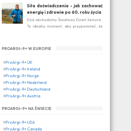
suplement diety jest ideal...
Siła doświadczenia - jak zachować
energię i zdrowie po 60. roku życia
Dziś obchodzimy Światowy Dzień Seniora .
To idealny moment, aby przypomnieć, że
dojrzałość nie oznacza zwolnienia temp...
PROARGI-9+ W EUROPIE
ProArgi-9+ UK
ProArgi-9+ Ireland
ProArgi-9+ Norge
ProArgi-9+ Nederland
ProArgi-9+ Deutschland
ProArgi-9+ Austria
PROARGI-9+ NA ŚWIECIE
ProArgi-9+ USA
ProArgi-9+ Canada