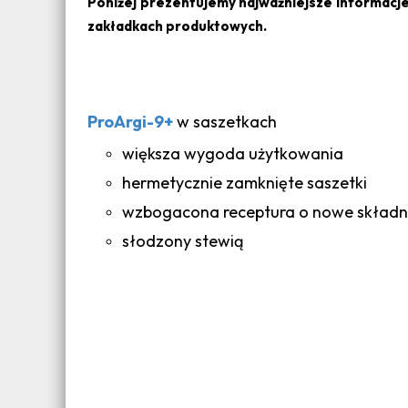
Poniżej prezentujemy najważniejsze informacj
zakładkach produktowych.
ProArgi-9+
w saszetkach
większa wygoda użytkowania
hermetycznie zamknięte saszetki
wzbogacona receptura o nowe składni
słodzony stewią