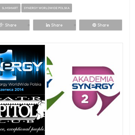
SLMSMART
SYNERGY WORLDWIDE POLSKA
Share
Share
Share