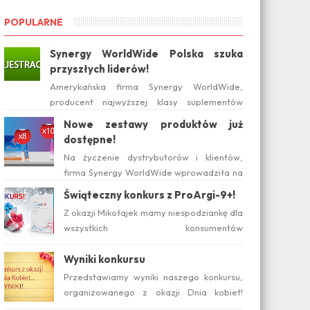
POPULARNE
Synergy WorldWide Polska szuka
przyszłych liderów!
Amerykańska firma Synergy WorldWide,
producent najwyższej klasy suplementów
diety, wchodzi na polski rynek już w tym roku.
Nowe zestawy produktów już
Serwis internetow...
dostępne!
Na życzenie dystrybutorów i klientów,
firma Synergy WorldWide wprowadziła na
rynku polskim nowe zestawy suplementów
Świąteczny konkurs z ProArgi-9+!
ProArgi-9+ i Mistify....
Z okazji Mikołajek mamy niespodziankę dla
wszystkich konsumentów
zainteresowanych produktami Synergy!
Serdecznie zapraszamy do wzięcia ud...
Wyniki konkursu
Przedstawiamy wyniki naszego konkursu,
organizowanego z okazji Dnia kobiet!
Pytanie konkursowe brzmiało: Który