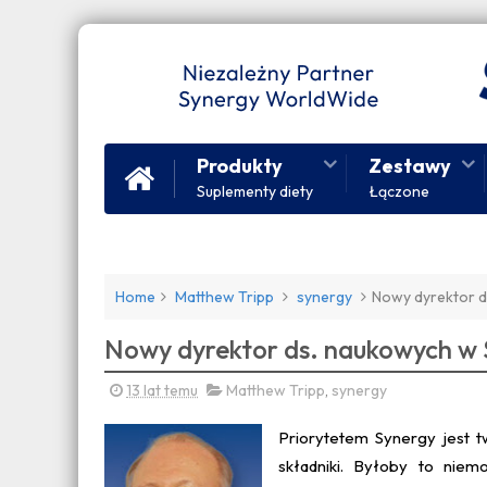
Produkty
Zestawy
Suplementy diety
Łączone
Home
Matthew Tripp
synergy
Nowy dyrektor 
Nowy dyrektor ds. naukowych w
13 lat temu
Matthew Tripp
,
synergy
Priorytetem Synergy jest t
składniki. Byłoby to nie