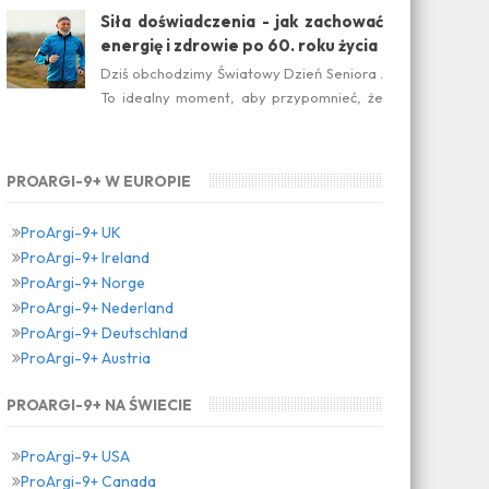
suplement diety jest ideal...
Siła doświadczenia - jak zachować
energię i zdrowie po 60. roku życia
Dziś obchodzimy Światowy Dzień Seniora .
To idealny moment, aby przypomnieć, że
dojrzałość nie oznacza zwolnienia temp...
PROARGI-9+ W EUROPIE
ProArgi-9+ UK
ProArgi-9+ Ireland
ProArgi-9+ Norge
ProArgi-9+ Nederland
ProArgi-9+ Deutschland
ProArgi-9+ Austria
PROARGI-9+ NA ŚWIECIE
ProArgi-9+ USA
ProArgi-9+ Canada