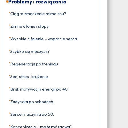
Problemy i rozwiązania
•
Ciągłe zmęczenie mimo snu?
•
Zimne dłonie i stopy
•
Wysokie ciśnienie – wsparcie serca
•
Szybko się męczysz?
•
Regeneracja po treningu
•
Sen, stres i krążenie
•
Brak motywacji i energii po 40.
•
Zadyszka po schodach
•
Serce i naczynia po 50.
•
Koncentracja i „mgła mózgowa”