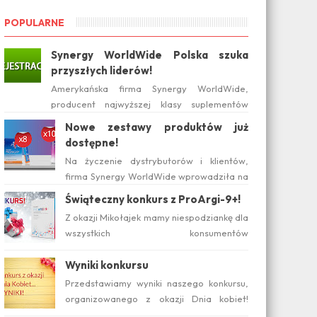
POPULARNE
Synergy WorldWide Polska szuka
przyszłych liderów!
Amerykańska firma Synergy WorldWide,
producent najwyższej klasy suplementów
diety, wchodzi na polski rynek już w tym roku.
Nowe zestawy produktów już
Serwis internetow...
dostępne!
Na życzenie dystrybutorów i klientów,
firma Synergy WorldWide wprowadziła na
rynku polskim nowe zestawy suplementów
Świąteczny konkurs z ProArgi-9+!
ProArgi-9+ i Mistify....
Z okazji Mikołajek mamy niespodziankę dla
wszystkich konsumentów
zainteresowanych produktami Synergy!
Serdecznie zapraszamy do wzięcia ud...
Wyniki konkursu
Przedstawiamy wyniki naszego konkursu,
organizowanego z okazji Dnia kobiet!
Pytanie konkursowe brzmiało: Który