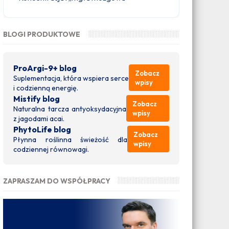
BLOGI PRODUKTOWE
ProArgi-9+ blog
Zobacz
Suplementacja, która wspiera serce
wpisy
i codzienną energię.
Mistify blog
Zobacz
Naturalna tarcza antyoksydacyjna
wpisy
z jagodami acai.
PhytoLife blog
Zobacz
Płynna roślinna świeżość dla
wpisy
codziennej równowagi.
ZAPRASZAM DO WSPÓŁPRACY