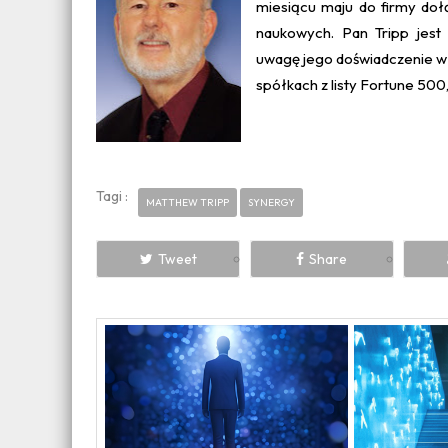
miesiącu maju do firmy doł
naukowych. Pan Tripp jest
uwagę jego doświadczenie w 
spółkach z listy Fortune 500
Tagi :
MATTHEW TRIPP
SYNERGY
Tweet
Share