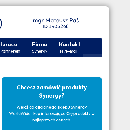
łpraca
Firma
Kontakt
 Partnerem
Synergy
Tel/e-mail
Chcesz zamówić produkty
Synergy?
Wejdź do oficjalnego sklepu Synergy
WorldWide i kup interesujące Cię produkty w
najlepszych cenach.