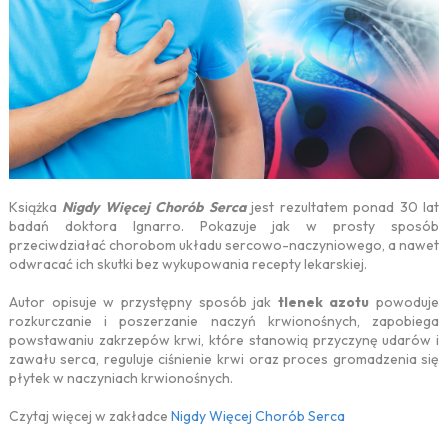
Książka
Nigdy Więcej Chorób Serca
jest rezultatem ponad 30 lat
badań doktora Ignarro. Pokazuje jak w prosty sposób
przeciwdziałać chorobom układu sercowo-naczyniowego, a nawet
odwracać ich skutki bez wykupowania recepty lekarskiej.
Autor opisuje w przystępny sposób jak
tlenek azotu
powoduje
rozkurczanie i poszerzanie naczyń krwionośnych, zapobiega
powstawaniu zakrzepów krwi, które stanowią przyczynę udarów i
zawału serca, reguluje ciśnienie krwi oraz proces gromadzenia się
płytek w naczyniach krwionośnych.
Czytaj więcej w zakładce
Nigdy Więcej Chorób Serca