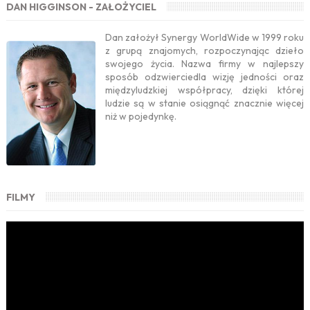
DAN HIGGINSON - ZAŁOŻYCIEL
Dan założył Synergy WorldWide w 1999 roku
z grupą znajomych, rozpoczynając dzieło
swojego życia. Nazwa firmy w najlepszy
sposób odzwierciedla wizję jedności oraz
międzyludzkiej współpracy, dzięki której
ludzie są w stanie osiągnąć znacznie więcej
niż w pojedynkę.
FILMY