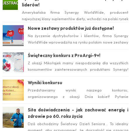
liderów!
Amerykańska firma Synergy WorldWide, producent
najwyższej klasy suplementów diety, wchodzi na polski rynek
już w tym roku. Serwis internetow...
Nowe zestawy produktów już dostępne!
Na życzenie dystrybutorów i klientów, firma Synergy
WorldWide wprowadziła na rynku polskim nowe zestawy
suplementów ProArgi-9+ i Mistify....
Świąteczny konkurs z ProArgi-9+!
Z okazji Mikołajek mamy niespodziankę dla wszystkich
konsumentów zainteresowanych produktami Synergy!
Serdecznie zapraszamy do wzięcia ud...
Wyniki konkursu
Przedstawiamy wyniki naszego konkursu,
organizowanego z okazji Dnia kobiet! Pytanie
konkursowe brzmiało: Który suplement diety jest ideal...
Siła doświadczenia - jak zachować energię i
zdrowie po 60. roku życia
Dziś obchodzimy Światowy Dzień Seniora . To idealny
moment, aby przypomnieć, że dojrzałość nie oznacza