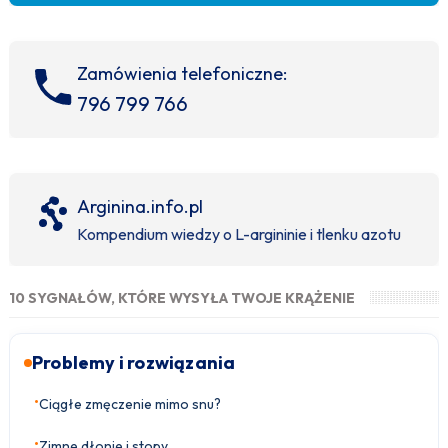
Zamówienia telefoniczne:
796 799 766
Arginina.info.pl
Kompendium wiedzy o L-argininie i tlenku azotu
10 SYGNAŁÓW, KTÓRE WYSYŁA TWOJE KRĄŻENIE
Problemy i rozwiązania
•
Ciągłe zmęczenie mimo snu?
•
Zimne dłonie i stopy