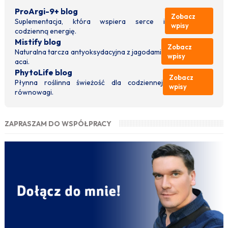
ProArgi-9+ blog
Zobacz
Suplementacja, która wspiera serce i
wpisy
codzienną energię.
Mistify blog
Zobacz
Naturalna tarcza antyoksydacyjna z jagodami
wpisy
acai.
PhytoLife blog
Zobacz
Płynna roślinna świeżość dla codziennej
wpisy
równowagi.
ZAPRASZAM DO WSPÓŁPRACY